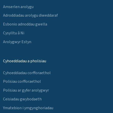
Amserlen arolygu
Adroddiadau arolygu diweddaraf
Esbonio adnoddau gwella
Cysylltu â Ni
Arolygwyr Estyn
Cyhoeddiadau a pholisïau
Cyhoeddiadau corfforaethol
Polisïau corfforaethol
Polisïau ar gyfer arolygwyr
Ceisiadau gwybodaeth
Ymatebion i ymgynghoriadau