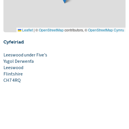
Leaflet
|
©
OpenStreetMap
contributors, ©
OpenStreetMap Cymru
Cyfeiriad
Leeswood under Five's
Ysgol Derwenfa
Leeswood
Flintshire
CH7 4RQ