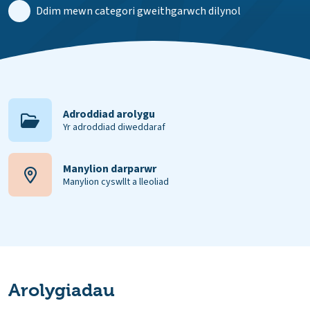
Ddim mewn categori gweithgarwch dilynol
Adroddiad arolygu
Yr adroddiad diweddaraf
Manylion darparwr
Manylion cyswllt a lleoliad
Arolygiadau