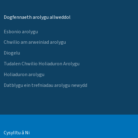
Dogfennaeth arolygu allweddol
Esbonio arolygu
Chwilio am arweiniad arolygu
Diogelu
Tudalen Chwilio Holiaduron Arolygu
Holiaduron arolygu
Datblygu ein trefniadau arolygu newydd
Cysylltu â Ni