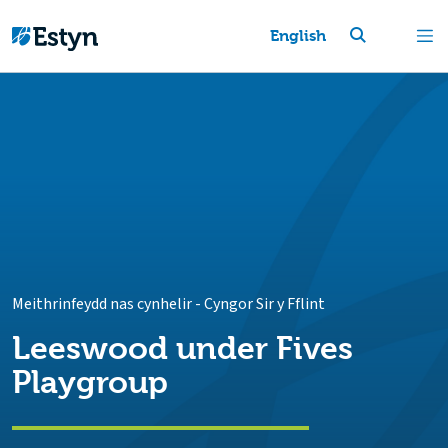
English
Meithrinfeydd nas cynhelir
-
Cyngor Sir y Fflint
Leeswood under Fives
Playgroup