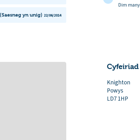
Dim manyl
(Saesneg yn unig)
22/06/2014
Cyfeiriad
Knighton
Powys
LD7 1HP