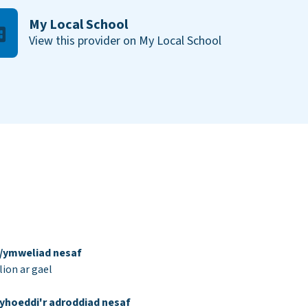
My Local School
View this provider on My Local School
d/ymweliad nesaf
ion ar gael
yhoeddi'r adroddiad nesaf