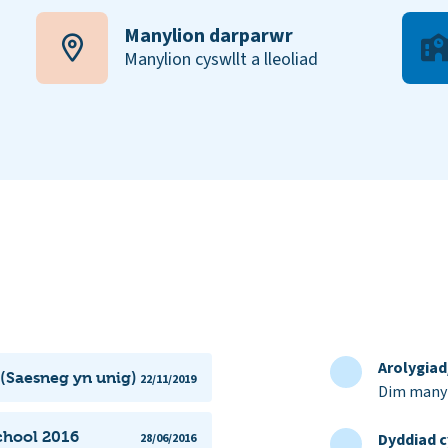
Manylion darparwr
Manylion cyswllt a lleoliad
Arolygia
 (Saesneg yn unig)
22/11/2019
Dim manyl
chool 2016
Dyddiad c
28/06/2016