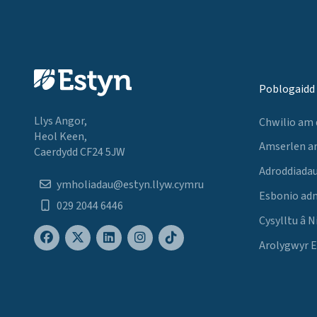
Poblogaidd
Llys Angor,
Chwilio am
Heol Keen,
Amserlen a
Caerdydd CF24 5JW
Adroddiadau
ymholiadau@estyn.llyw.cymru
Esbonio ad
029 2044 6446
Cysylltu â N
Arolygwyr 