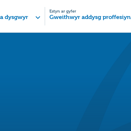
Estyn ar gyfer
 a dysgwyr
Gweithwyr addysg proffesiyn