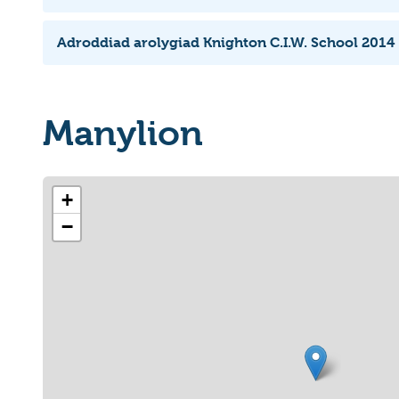
Adroddiad arolygiad Knighton C.I.W. School 2014 
Manylion
+
−