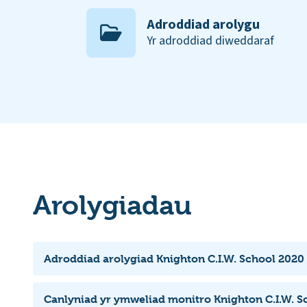
Adroddiad arolygu
Yr adroddiad diweddaraf
Arolygiadau
Adroddiad arolygiad Knighton C.I.W. School 2020
Canlyniad yr ymweliad monitro Knighton C.I.W. S