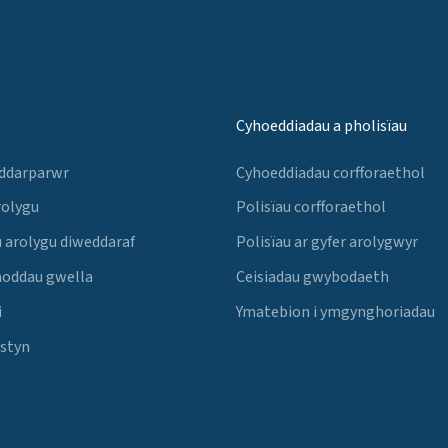
Cyhoeddiadau a pholisïau
 ddarparwr
Cyhoeddiadau corfforaethol
rolygu
Polisïau corfforaethol
 arolygu diweddaraf
Polisïau ar gyfer arolygwyr
noddau gwella
Ceisiadau gwybodaeth
i
Ymatebion i ymgynghoriadau
Estyn