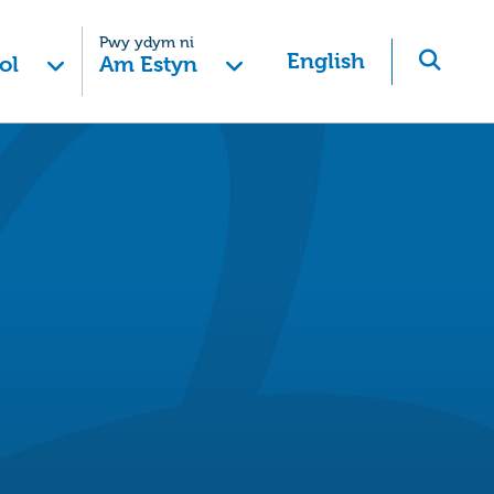
Pwy ydym ni
English
ol
Am Estyn