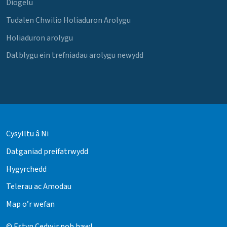
Diogelu
Tudalen Chwilio Holiaduron Arolygu
Holiaduron arolygu
Datblygu ein trefniadau arolygu newydd
Cysylltu â Ni
Datganiad preifatrwydd
Hygyrchedd
Telerau ac Amodau
Map o’r wefan
© Estyn Cedwir pob hawl