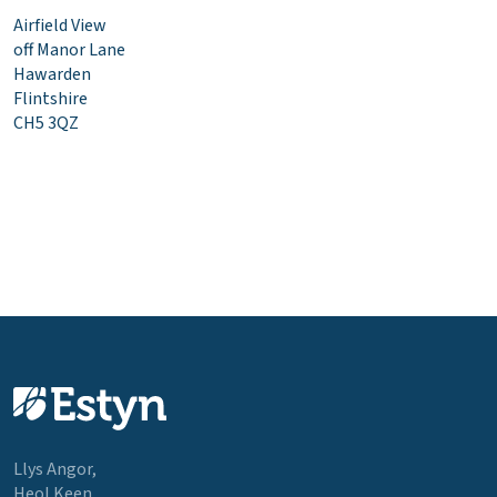
Airfield View
off Manor Lane
Hawarden
Flintshire
CH5 3QZ
Llys Angor,
Heol Keen,