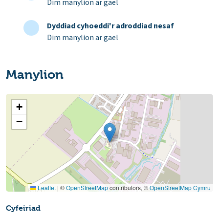
Dim manylion ar gael
Dyddiad cyhoeddi'r adroddiad nesaf
Dim manylion ar gael
Manylion
+
−
Leaflet
|
©
OpenStreetMap
contributors, ©
OpenStreetMap Cymru
Cyfeiriad