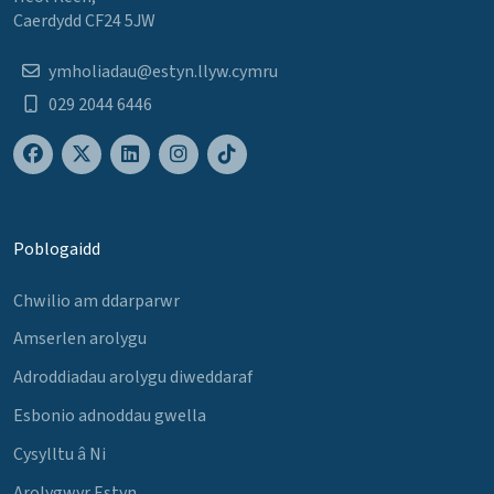
Caerdydd CF24 5JW
ymholiadau@estyn.llyw.cymru
029 2044 6446
Poblogaidd
Chwilio am ddarparwr
Amserlen arolygu
Adroddiadau arolygu diweddaraf
Esbonio adnoddau gwella
Cysylltu â Ni
Arolygwyr Estyn