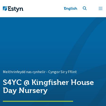
English
Meithrinfeydd nas cynhelir
-
Cyngor Sir y Fflint
S4YC @ Kingfisher House
Day Nursery