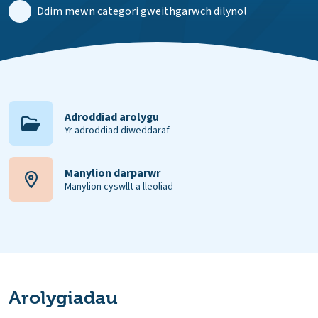
Ddim mewn categori gweithgarwch dilynol
Adroddiad arolygu
Yr adroddiad diweddaraf
Manylion darparwr
Manylion cyswllt a lleoliad
Arolygiadau