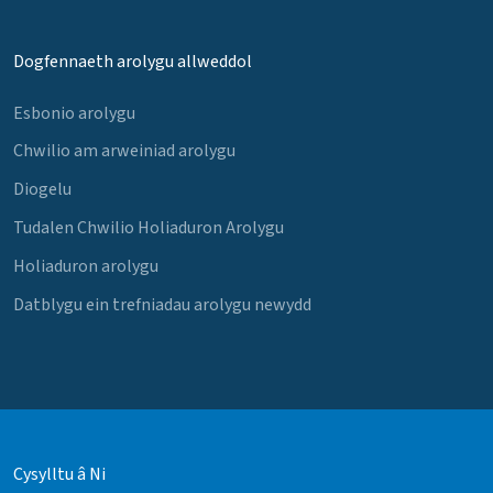
Dogfennaeth arolygu allweddol
Esbonio arolygu
Chwilio am arweiniad arolygu
Diogelu
Tudalen Chwilio Holiaduron Arolygu
Holiaduron arolygu
Datblygu ein trefniadau arolygu newydd
Cysylltu â Ni