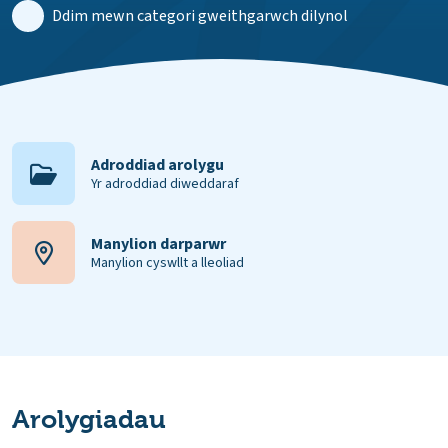
Ddim mewn categori gweithgarwch dilynol
Adroddiad arolygu
Yr adroddiad diweddaraf
Manylion darparwr
Manylion cyswllt a lleoliad
Arolygiadau