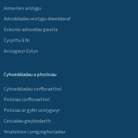
Amserlen arolygu
Adroddiadau arolygu diweddaraf
Esbonio adnoddau gwella
Cysylltu â Ni
Arolygwyr Estyn
Cyhoeddiadau a pholisïau
Cyhoeddiadau corfforaethol
Polisïau corfforaethol
Polisïau ar gyfer arolygwyr
Ceisiadau gwybodaeth
Ymatebion i ymgynghoriadau