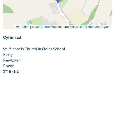
Leaflet
|
©
OpenStreetMap
contributors, ©
OpenStreetMap Cymru
Cyfeiriad
St. Michaels Church in Wales School
Kerry
Newtown
Powys
SY16 4NU