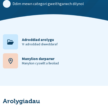
Ddim mewn categori gweithgarwch dilynol
Adroddiad arolygu
Yr adroddiad diweddaraf
Manylion darparwr
Manylion cyswllt a lleoliad
Arolygiadau