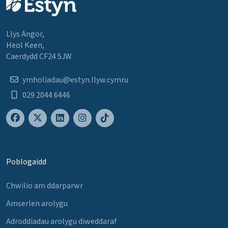
Llys Angor,
Heol Keen,
Caerdydd CF24 5JW
ymholiadau@estyn.llyw.cymru
029 2044 6446
Poblogaidd
Chwilio am ddarparwr
Amserlen arolygu
Adroddiadau arolygu diweddaraf