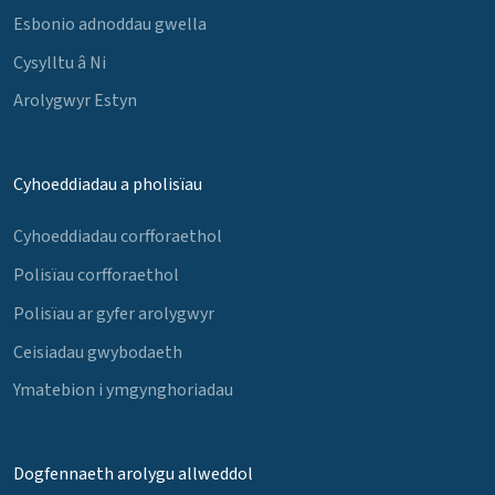
Esbonio adnoddau gwella
Cysylltu â Ni
Arolygwyr Estyn
Cyhoeddiadau a pholisïau
Cyhoeddiadau corfforaethol
Polisïau corfforaethol
Polisïau ar gyfer arolygwyr
Ceisiadau gwybodaeth
Ymatebion i ymgynghoriadau
Dogfennaeth arolygu allweddol