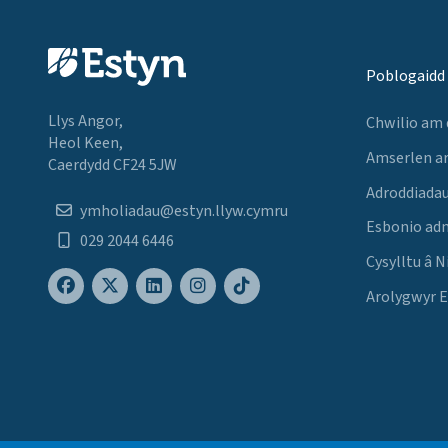
Poblogaidd
Llys Angor,
Chwilio am
Heol Keen,
Amserlen a
Caerdydd CF24 5JW
Adroddiadau
ymholiadau@estyn.llyw.cymru
Esbonio ad
029 2044 6446
Cysylltu â N
Arolygwyr 