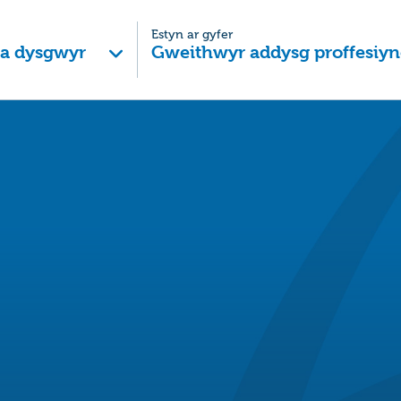
Estyn ar gyfer
 a dysgwyr
Gweithwyr addysg proffesiyn