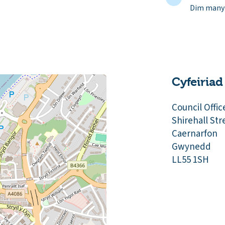
Dim manyl
Cyfeiriad
Council Offic
Shirehall Str
Caernarfon
Gwynedd
LL55 1SH