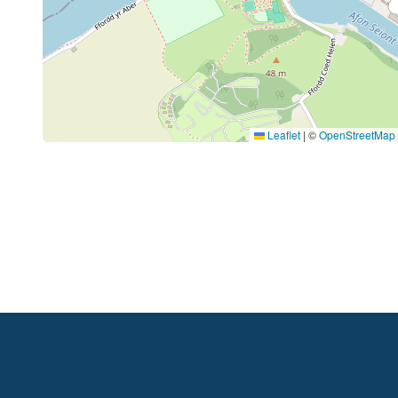
Leaflet
|
©
OpenStreetMap