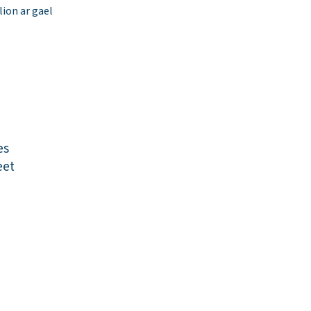
ion ar gael
es
eet