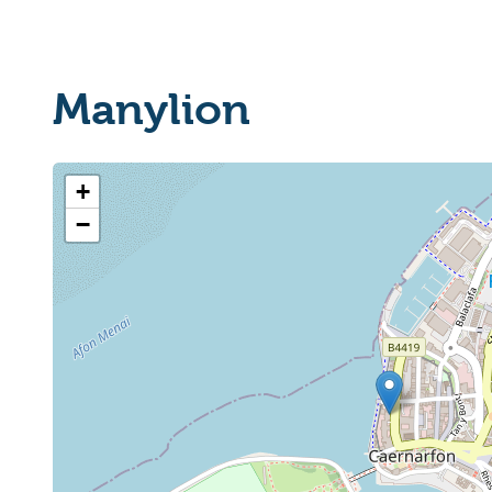
Manylion
+
−