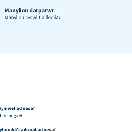
Manylion darparwr
Manylion cyswllt a lleoliad
d/ymweliad nesaf
ion ar gael
yhoeddi'r adroddiad nesaf