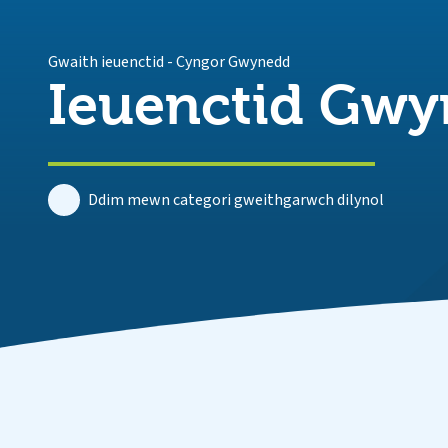
Gwaith ieuenctid
-
Cyngor Gwynedd
Ieuenctid Gw
Ddim mewn categori gweithgarwch dilynol