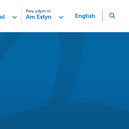
Pwy ydym ni
English
ol
Am Estyn