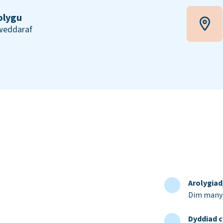
olygu
iweddaraf
Arolygia
Dim manyl
Dyddiad c