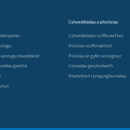
Cyhoeddiadau a pholisïau
 ddarparwr
Cyhoeddiadau corfforaethol
rolygu
Polisïau corfforaethol
 arolygu diweddaraf
Polisïau ar gyfer arolygwyr
noddau gwella
Ceisiadau gwybodaeth
i
Ymatebion i ymgynghoriadau
Estyn