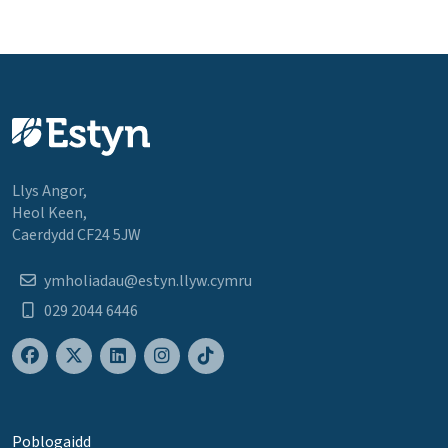
Llys Angor,
Heol Keen,
Caerdydd CF24 5JW
ymholiadau@estyn.llyw.cymru
029 2044 6446
Poblogaidd