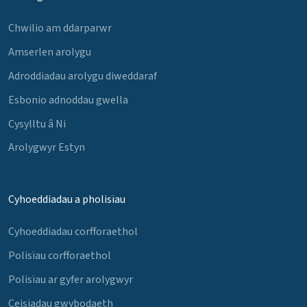
Chwilio am ddarparwr
Amserlen arolygu
Adroddiadau arolygu diweddaraf
Esbonio adnoddau gwella
Cysylltu â Ni
Arolygwyr Estyn
Cyhoeddiadau a pholisïau
Cyhoeddiadau corfforaethol
Polisïau corfforaethol
Polisïau ar gyfer arolygwyr
Ceisiadau gwybodaeth