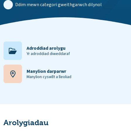
Ddim mewn categori gweithgarwch dilynol
Adroddiad arolygu
Yr adroddiad diweddaraf
Manylion darparwr
Manylion cyswllt a lleoliad
Arolygiadau