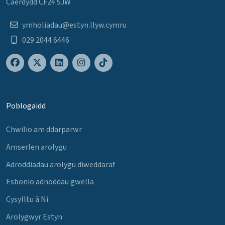
Caerdydd CF24 5JW
ymholiadau@estyn.llyw.cymru
029 2044 6446
Poblogaidd
Chwilio am ddarparwr
Amserlen arolygu
Adroddiadau arolygu diweddaraf
Esbonio adnoddau gwella
Cysylltu â Ni
Arolygwyr Estyn