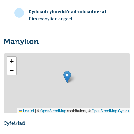
Dyddiad cyhoeddi'r adroddiad nesaf
Dim manylion ar gael
Manylion
+
−
Leaflet
|
©
OpenStreetMap
contributors, ©
OpenStreetMap Cymru
Cyfeiriad