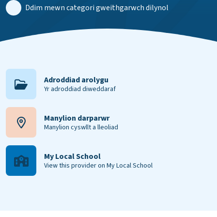
Ddim mewn categori gweithgarwch dilynol
Adroddiad arolygu
Yr adroddiad diweddaraf
Manylion darparwr
Manylion cyswllt a lleoliad
My Local School
View this provider on My Local School