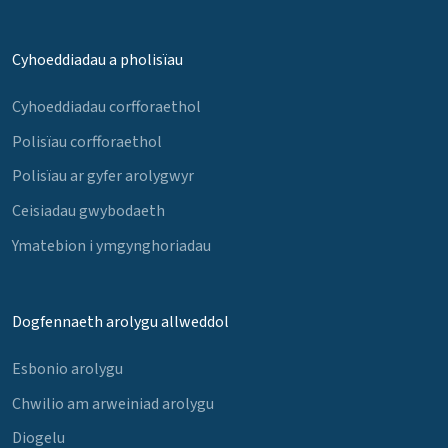
Cyhoeddiadau a pholisïau
Cyhoeddiadau corfforaethol
Polisïau corfforaethol
Polisïau ar gyfer arolygwyr
Ceisiadau gwybodaeth
Ymatebion i ymgynghoriadau
Dogfennaeth arolygu allweddol
Esbonio arolygu
Chwilio am arweiniad arolygu
Diogelu