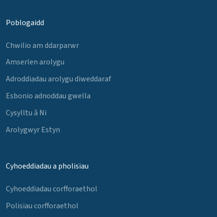
Poblogaidd
Chwilio am ddarparwr
Amserlen arolygu
Adroddiadau arolygu diweddaraf
Esbonio adnoddau gwella
Cysylltu â Ni
Arolygwyr Estyn
Cyhoeddiadau a pholisïau
Cyhoeddiadau corfforaethol
Polisïau corfforaethol