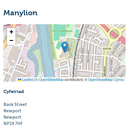
Manylion
+
−
Leaflet
|
©
OpenStreetMap
contributors, ©
OpenStreetMap Cymru
Cyfeiriad
Bank Street
Newport
Newport
NP19 7HF