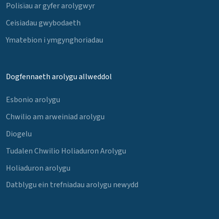
Polisïau ar gyfer arolygwyr
Ceisiadau gwybodaeth
Ymatebion i ymgynghoriadau
Dogfennaeth arolygu allweddol
Esbonio arolygu
Chwilio am arweiniad arolygu
Diogelu
Tudalen Chwilio Holiaduron Arolygu
Holiaduron arolygu
Datblygu ein trefniadau arolygu newydd