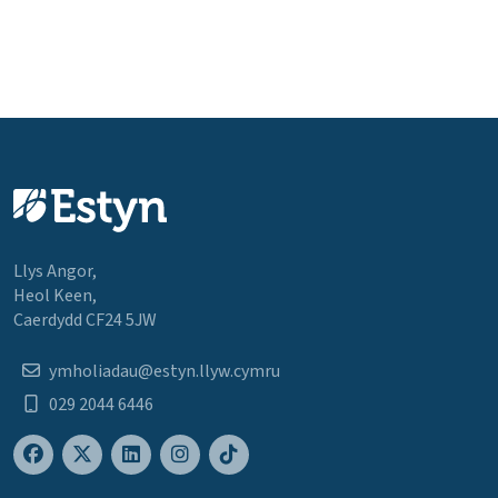
Llys Angor,
Heol Keen,
Caerdydd CF24 5JW
ymholiadau@estyn.llyw.cymru
029 2044 6446