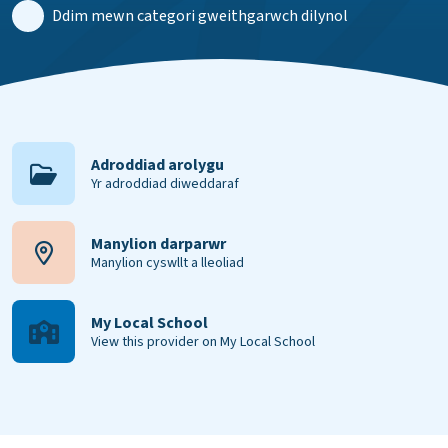
Ddim mewn categori gweithgarwch dilynol
Adroddiad arolygu
Yr adroddiad diweddaraf
Manylion darparwr
Manylion cyswllt a lleoliad
My Local School
View this provider on My Local School