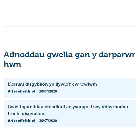
Adnoddau gwella gan y darparwr
hwn
Lleisiau disgyblion yn llywio’r cwricwlwm
Arfer effeithiol
10/07/2020
Gweithgareddau creadigol ac ysgogol trwy ddiwrnodau
trochi disgyblion
Arfer effeithiol
10/07/2020