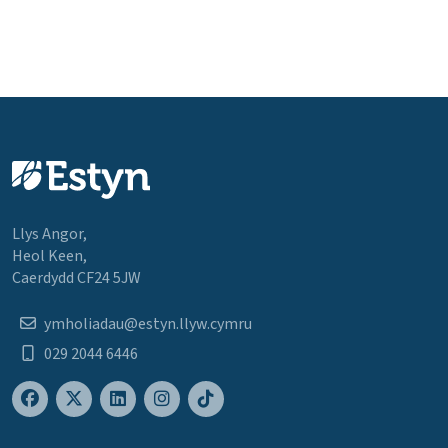
Llys Angor,
Heol Keen,
Caerdydd CF24 5JW
ymholiadau@estyn.llyw.cymru
029 2044 6446