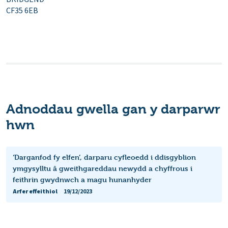
CF35 6EB
Adnoddau gwella gan y darparwr
hwn
‘Darganfod fy elfen’, darparu cyfleoedd i ddisgyblion
ymgysylltu â gweithgareddau newydd a chyffrous i
feithrin gwydnwch a magu hunanhyder
Arfer effeithiol
19/12/2023