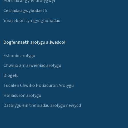
Polisïau ar gyfer arolygwyr
Ceisiadau gwybodaeth
Ymatebion i ymgynghoriadau
Dogfennaeth arolygu allweddol
Esbonio arolygu
Chwilio am arweiniad arolygu
Diogelu
Tudalen Chwilio Holiaduron Arolygu
Holiaduron arolygu
Datblygu ein trefniadau arolygu newydd