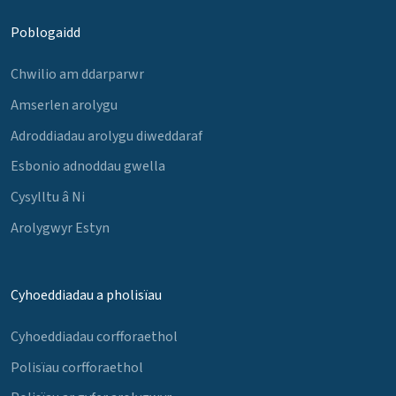
Poblogaidd
Chwilio am ddarparwr
Amserlen arolygu
Adroddiadau arolygu diweddaraf
Esbonio adnoddau gwella
Cysylltu â Ni
Arolygwyr Estyn
Cyhoeddiadau a pholisïau
Cyhoeddiadau corfforaethol
Polisïau corfforaethol