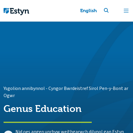
English
Ysgolion annibynnol
-
Cyngor Bwrdeistref Sirol Pen-y-Bont ar
Ogwr
Genus Education
Nid oes angen unrhyw weithgarwch dilynol gan Estyn