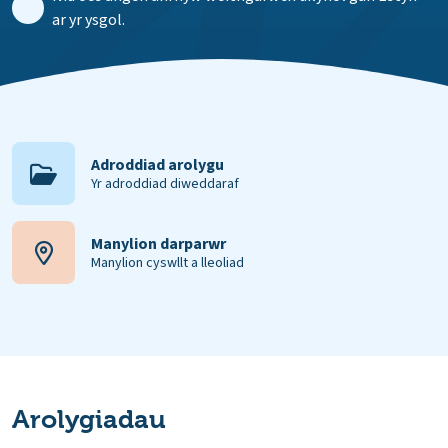
ar yr ysgol.
Adroddiad arolygu
Yr adroddiad diweddaraf
Manylion darparwr
Manylion cyswllt a lleoliad
Arolygiadau