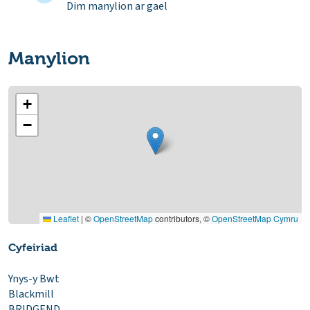
Dim manylion ar gael
Manylion
+
−
Leaflet
|
©
OpenStreetMap
contributors, ©
OpenStreetMap Cymru
Cyfeiriad
Ynys-y Bwt
Blackmill
BRIDGEND