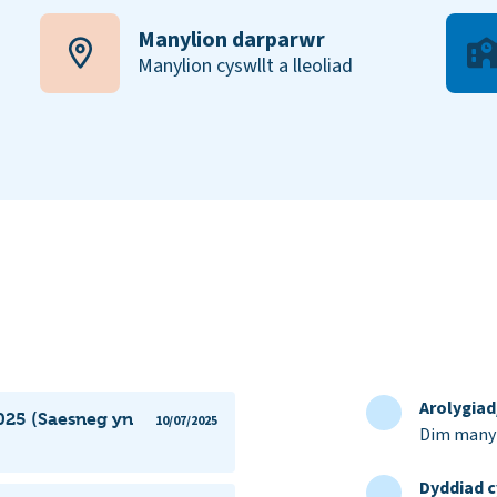
Manylion darparwr
Manylion cyswllt a lleoliad
Arolygia
025 (Saesneg yn
10/07/2025
Dim manyl
Dyddiad c