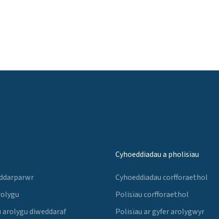
Cyhoeddiadau a pholisïau
 ddarparwr
Cyhoeddiadau corfforaethol
rolygu
Polisïau corfforaethol
 arolygu diweddaraf
Polisïau ar gyfer arolygwyr