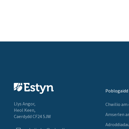
Poblogaidd
Llys Angor,
Chwilio am
Heol Keen,
Amserlen a
Caerdydd CF24 5JW
Adroddiadau