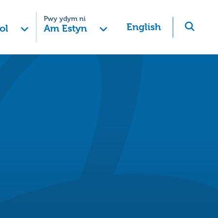
Pwy ydym ni
English
ol
Am Estyn