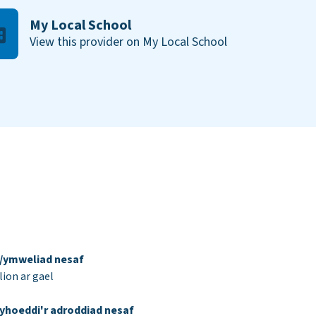
My Local School
View this provider on My Local School
d/ymweliad nesaf
ion ar gael
yhoeddi'r adroddiad nesaf