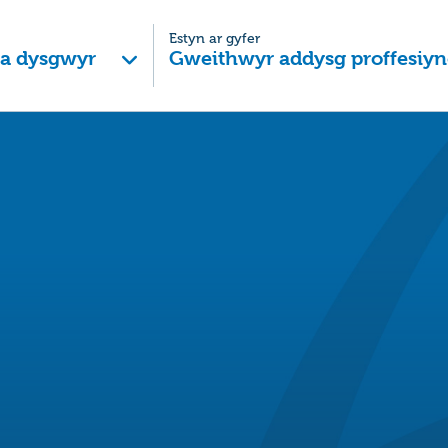
Estyn ar gyfer
 a dysgwyr
Gweithwyr addysg proffesiyn