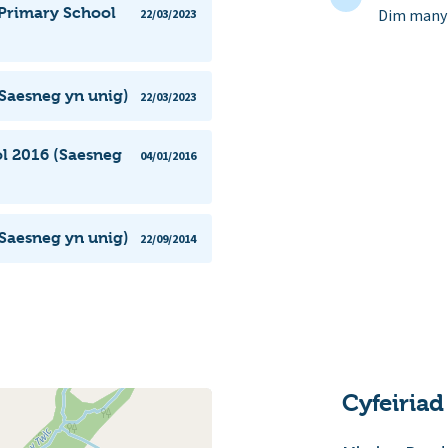
 Primary School
Dim manyl
22/03/2023
Saesneg yn unig)
22/03/2023
l 2016 (Saesneg
04/01/2016
Saesneg yn unig)
22/09/2014
Cyfeiriad