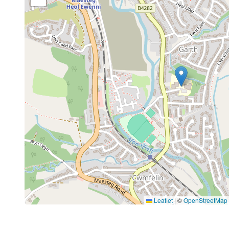
Leaflet
|
©
OpenStreetMap