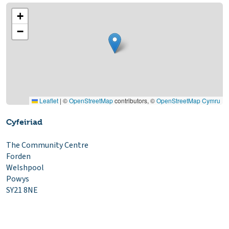
+
−
Leaflet
|
©
OpenStreetMap
contributors, ©
OpenStreetMap Cymru
Cyfeiriad
The Community Centre
Forden
Welshpool
Powys
SY21 8NE