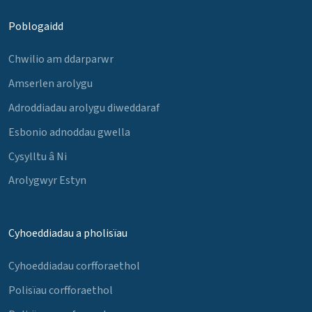
Poblogaidd
Chwilio am ddarparwr
Amserlen arolygu
Adroddiadau arolygu diweddaraf
Esbonio adnoddau gwella
Cysylltu â Ni
Arolygwyr Estyn
Cyhoeddiadau a pholisïau
Cyhoeddiadau corfforaethol
Polisïau corfforaethol