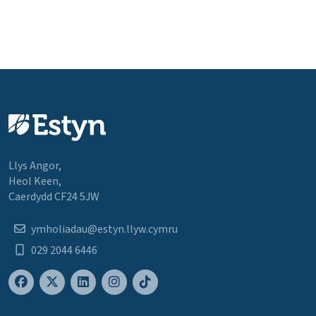
Llys Angor,
Heol Keen,
Caerdydd CF24 5JW
ymholiadau@estyn.llyw.cymru
029 2044 6446