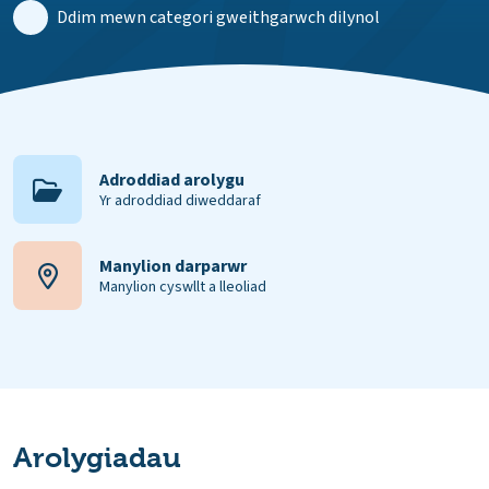
Ddim mewn categori gweithgarwch dilynol
Adroddiad arolygu
Yr adroddiad diweddaraf
Manylion darparwr
Manylion cyswllt a lleoliad
Arolygiadau