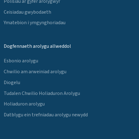
Polisïau ar gyfer arolygwyr
Ceisiadau gwybodaeth
Ymatebion i ymgynghoriadau
Dogfennaeth arolygu allweddol
Esbonio arolygu
Chwilio am arweiniad arolygu
Diogelu
Tudalen Chwilio Holiaduron Arolygu
Holiaduron arolygu
Datblygu ein trefniadau arolygu newydd