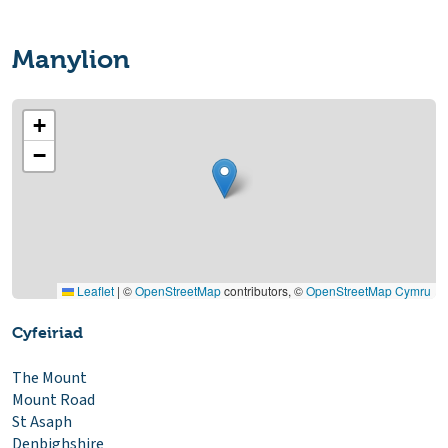
Manylion
+
−
Leaflet
|
©
OpenStreetMap
contributors, ©
OpenStreetMap Cymru
Cyfeiriad
The Mount
Mount Road
St Asaph
Denbighshire