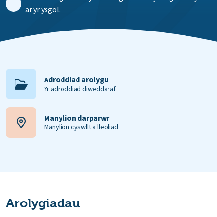
ar yr ysgol.
Adroddiad arolygu
Yr adroddiad diweddaraf
Manylion darparwr
Manylion cyswllt a lleoliad
Arolygiadau