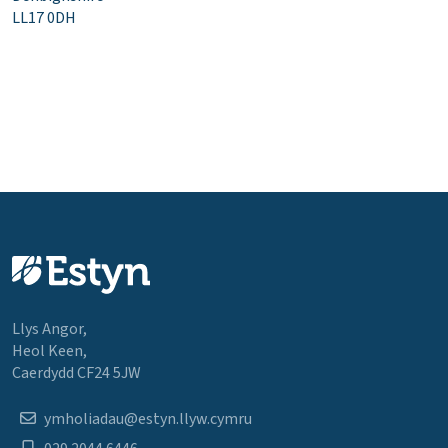
LL17 0DH
Llys Angor,
Heol Keen,
Caerdydd CF24 5JW
ymholiadau@estyn.llyw.cymru