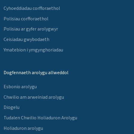
Cyhoeddiadau corfforaethol
Polisïau corfforaethol
Polisïau ar gyfer arolygwyr
Ceisiadau gwybodaeth
Ymatebion i ymgynghoriadau
Dogfennaeth arolygu allweddol
Esbonio arolygu
Chwilio am arweiniad arolygu
Diogelu
Tudalen Chwilio Holiaduron Arolygu
Holiaduron arolygu