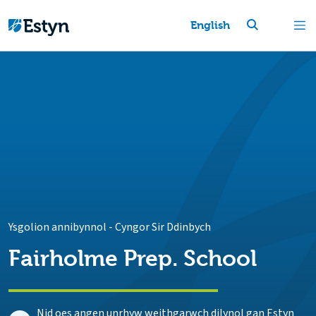
English
Ysgolion annibynnol
-
Cyngor Sir Ddinbych
Fairholme Prep. School
Nid oes angen unrhyw weithgarwch dilynol gan Estyn