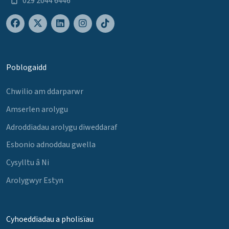
029 2044 6446
Poblogaidd
Chwilio am ddarparwr
Amserlen arolygu
Adroddiadau arolygu diweddaraf
Esbonio adnoddau gwella
Cysylltu â Ni
Arolygwyr Estyn
Cyhoeddiadau a pholisïau