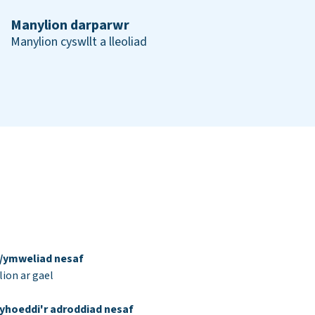
Manylion darparwr
Manylion cyswllt a lleoliad
d/ymweliad nesaf
ion ar gael
yhoeddi'r adroddiad nesaf