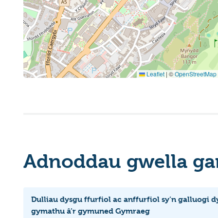
Leaflet
|
©
OpenStreetMap
Adnoddau gwella ga
Dulliau dysgu ffurfiol ac anffurfiol sy’n galluogi 
gymathu â’r gymuned Gymraeg