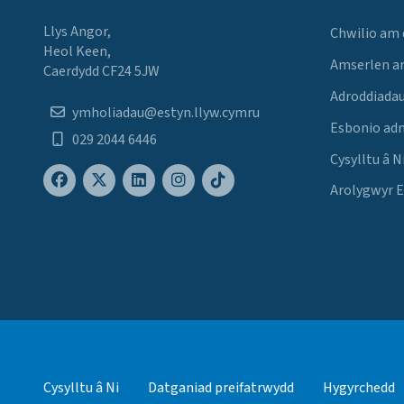
Llys Angor,
Chwilio am
Heol Keen,
Amserlen a
Caerdydd CF24 5JW
Adroddiadau
ymholiadau@estyn.llyw.cymru
Esbonio ad
029 2044 6446
Cysylltu â N
Arolygwyr 
Cysylltu â Ni
Datganiad preifatrwydd
Hygyrchedd