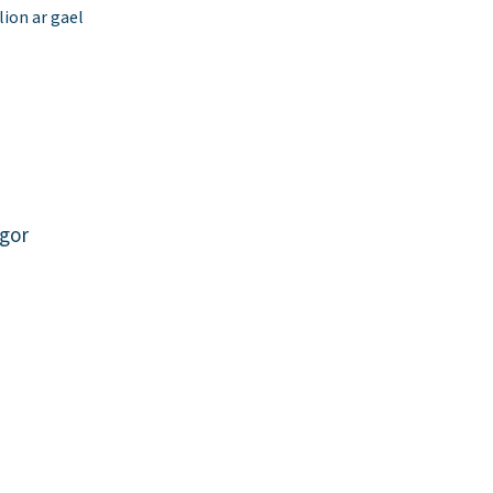
ion ar gael
ngor