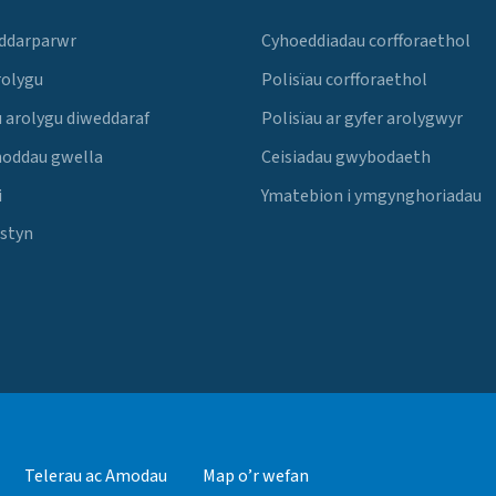
 ddarparwr
Cyhoeddiadau corfforaethol
rolygu
Polisïau corfforaethol
 arolygu diweddaraf
Polisïau ar gyfer arolygwyr
noddau gwella
Ceisiadau gwybodaeth
i
Ymatebion i ymgynghoriadau
Estyn
Telerau ac Amodau
Map o’r wefan