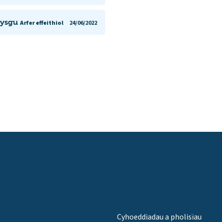
dysgu
Arfer effeithiol
24/06/2022
Cyhoeddiadau a pholisïau