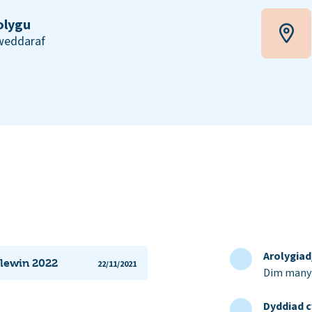
olygu
iweddaraf
Arolygia
lewin 2022
22/11/2021
Dim manyl
Dyddiad c