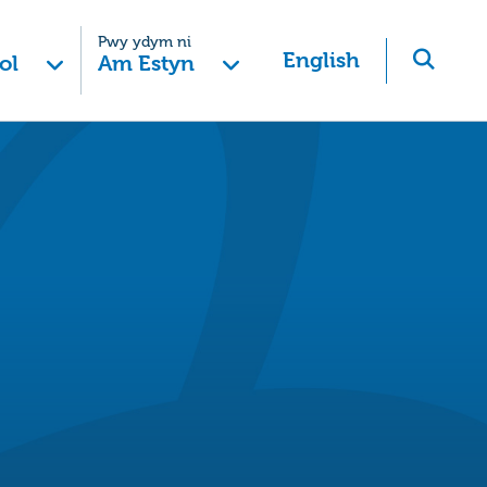
Pwy ydym ni
English
ol
Am Estyn