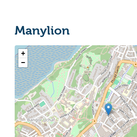
Manylion
+
−