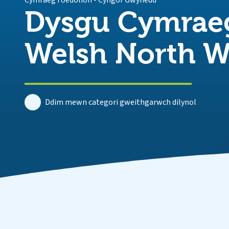
Cymraeg i oedolion
-
Cyngor Gwynedd
Dysgu Cymraeg
Welsh North W
Ddim mewn categori gweithgarwch dilynol