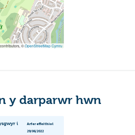
contributors, ©
OpenStreetMap Cymru
n y darparwr hwn
dysgwyr i
Arfer effeithiol
29/06/2022