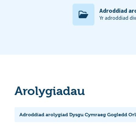
Adroddiad ar
Yr adroddiad d
Arolygiadau
Adroddiad arolygiad Dysgu Cymraeg Gogledd Orl