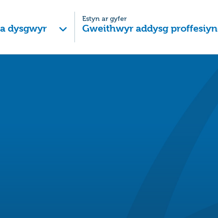
Estyn ar gyfer
 a dysgwyr
Gweithwyr addysg proffesiyn