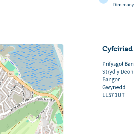
Dim manyl
Cyfeiriad
Prifysgol Ba
Stryd y Deon
Bangor
Gwynedd
LL57 1UT