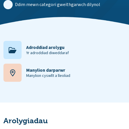
Ddim mewn categori gweithgarwch dilynol
Adroddiad arolygu
Yr adroddiad diweddaraf
Manylion darparwr
Manylion cyswllt a lleoliad
Arolygiadau