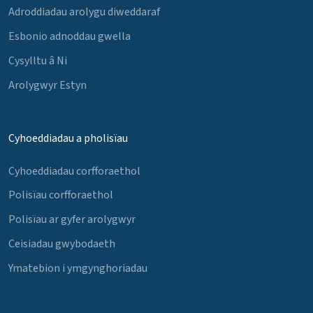
Adroddiadau arolygu diweddaraf
Esbonio adnoddau gwella
Cysylltu â Ni
Arolygwyr Estyn
Cyhoeddiadau a pholisïau
Cyhoeddiadau corfforaethol
Polisïau corfforaethol
Polisïau ar gyfer arolygwyr
Ceisiadau gwybodaeth
Ymatebion i ymgynghoriadau