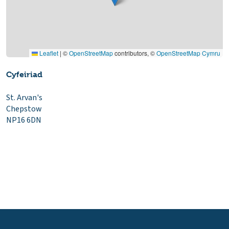
Leaflet
|
©
OpenStreetMap
contributors, ©
OpenStreetMap Cymru
Cyfeiriad
St. Arvan's
Chepstow
NP16 6DN