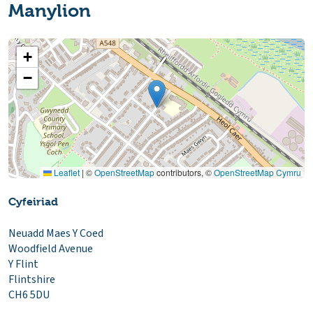
Manylion
+
−
Leaflet
|
©
OpenStreetMap
contributors, ©
OpenStreetMap Cymru
Cyfeiriad
Neuadd Maes Y Coed
Woodfield Avenue
Y Flint
Flintshire
CH6 5DU