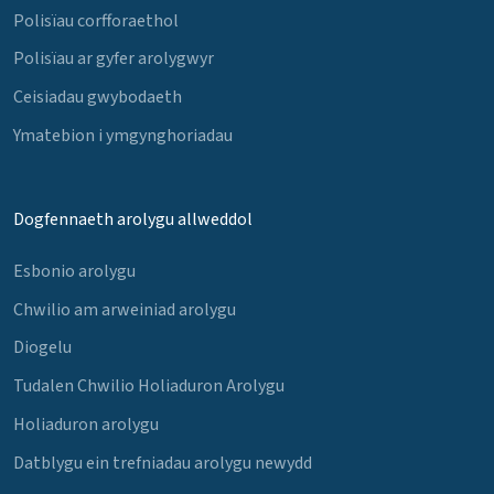
Polisïau corfforaethol
Polisïau ar gyfer arolygwyr
Ceisiadau gwybodaeth
Ymatebion i ymgynghoriadau
Dogfennaeth arolygu allweddol
Esbonio arolygu
Chwilio am arweiniad arolygu
Diogelu
Tudalen Chwilio Holiaduron Arolygu
Holiaduron arolygu
Datblygu ein trefniadau arolygu newydd