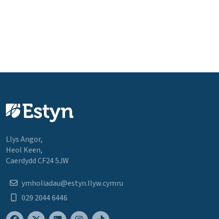
Llys Angor,
Heol Keen,
Caerdydd CF24 5JW
ymholiadau@estyn.llyw.cymru
029 2044 6446