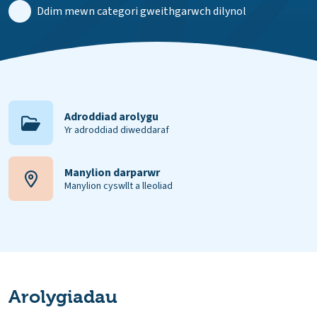
Ddim mewn categori gweithgarwch dilynol
Adroddiad arolygu
Yr adroddiad diweddaraf
Manylion darparwr
Manylion cyswllt a lleoliad
Arolygiadau