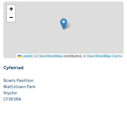
+
−
Leaflet
|
©
OpenStreetMap
contributors, ©
OpenStreetMap Cymru
Cyfeiriad
Bowls Pavillion
Wattstown Park
Ynyshir
CF39 0RA