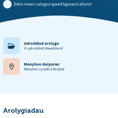
Ddim mewn categori gweithgarwch dilynol
Adroddiad arolygu
Yr adroddiad diweddaraf
Manylion darparwr
Manylion cyswllt a lleoliad
Arolygiadau