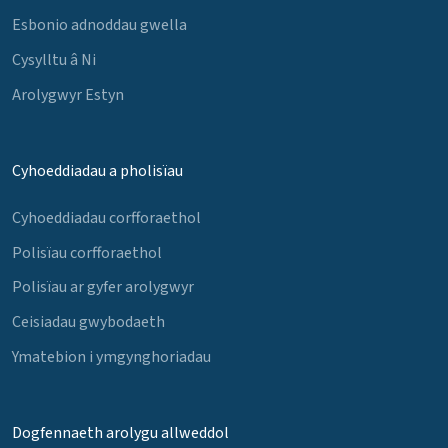
Esbonio adnoddau gwella
Cysylltu â Ni
Arolygwyr Estyn
Cyhoeddiadau a pholisïau
Cyhoeddiadau corfforaethol
Polisïau corfforaethol
Polisïau ar gyfer arolygwyr
Ceisiadau gwybodaeth
Ymatebion i ymgynghoriadau
Dogfennaeth arolygu allweddol