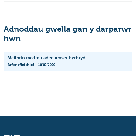
Adnoddau gwella gan y darparwr
hwn
Meithrin medrau adeg amser byrbryd
Arfer effeithiol
10/07/2020