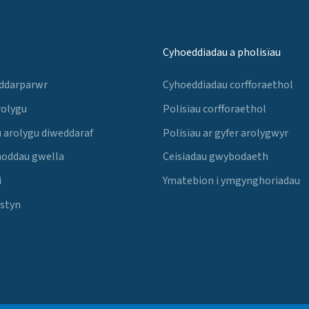
Cyhoeddiadau a pholisïau
 ddarparwr
Cyhoeddiadau corfforaethol
rolygu
Polisïau corfforaethol
 arolygu diweddaraf
Polisïau ar gyfer arolygwyr
noddau gwella
Ceisiadau gwybodaeth
i
Ymatebion i ymgynghoriadau
Estyn