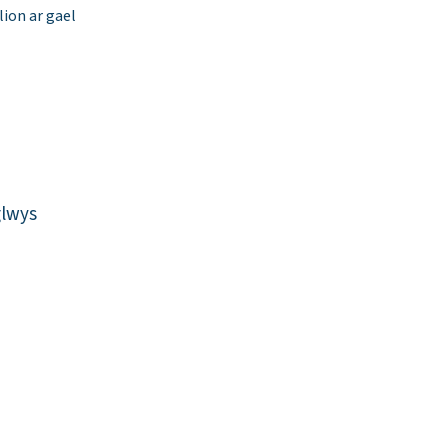
ion ar gael
glwys