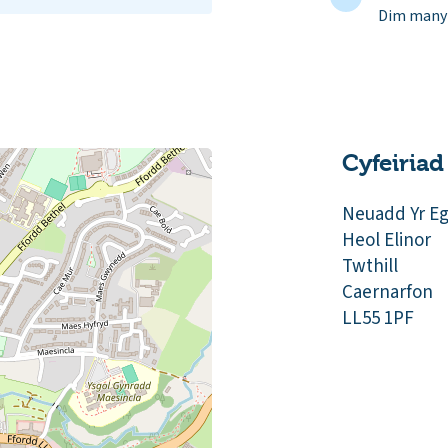
Dim manyl
Cyfeiriad
Neuadd Yr E
Heol Elinor
Twthill
Caernarfon
LL55 1PF