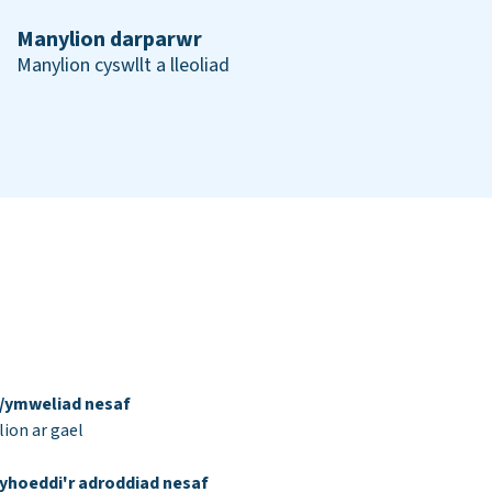
Manylion darparwr
Manylion cyswllt a lleoliad
d/ymweliad nesaf
ion ar gael
yhoeddi'r adroddiad nesaf