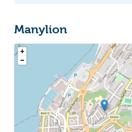
Manylion
+
−