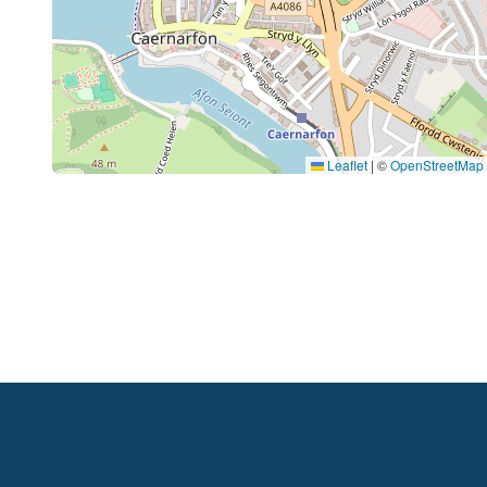
Leaflet
|
©
OpenStreetMap