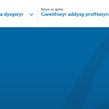
Estyn ar gyfer
 a dysgwyr
Gweithwyr addysg proffesiyn