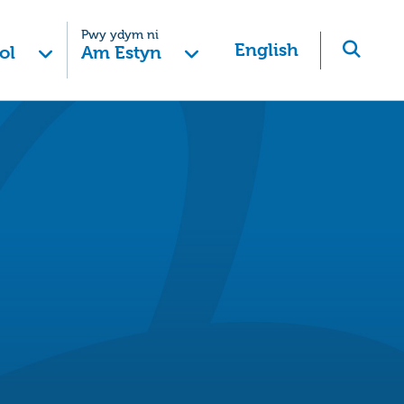
Pwy ydym ni
English
ol
Am Estyn