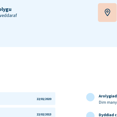
olygu
iweddaraf
Arolygia
22/01/2020
Dim manyl
Dyddiad c
22/02/2013