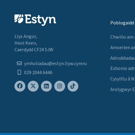
Poblogaidd
Llys Angor,
Chwilio am
Heol Keen,
Amserlen a
Caerdydd CF24 5JW
Adroddiadau
ymholiadau@estyn.llyw.cymru
Esbonio ad
029 2044 6446
Cysylltu â N
Arolygwyr 