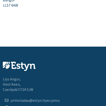
Bangor
LL57 4AW
Llys Angor,
Heol Keen,
Caerdydd CF24 5JW
ymholiadau@estyn.llyw.cymru