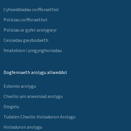
Cyhoeddiadau corfforaethol
Polisïau corfforaethol
Polisïau ar gyfer arolygwyr
Ceisiadau gwybodaeth
Ymatebion i ymgynghoriadau
Dogfennaeth arolygu allweddol
Esbonio arolygu
Chwilio am arweiniad arolygu
Diogelu
Tudalen Chwilio Holiaduron Arolygu
Holiaduron arolygu