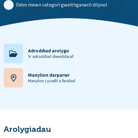
Ddim mewn categori gweithgarwch dilynol
Adroddiad arolygu
Yr adroddiad diweddaraf
Manylion darparwr
Manylion cyswllt a lleoliad
Arolygiadau