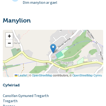
Dim manylion ar gael
Manylion
+
−
Leaflet
|
©
OpenStreetMap
contributors, ©
OpenStreetMap Cymru
Cyfeiriad
Canolfan Gymuned Tregarth
Tregarth