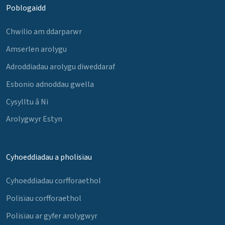
Poblogaidd
Chwilio am ddarparwr
Amserlen arolygu
Adroddiadau arolygu diweddaraf
Esbonio adnoddau gwella
Cysylltu â Ni
Arolygwyr Estyn
Cyhoeddiadau a pholisïau
Cyhoeddiadau corfforaethol
Polisïau corfforaethol
Polisïau ar gyfer arolygwyr