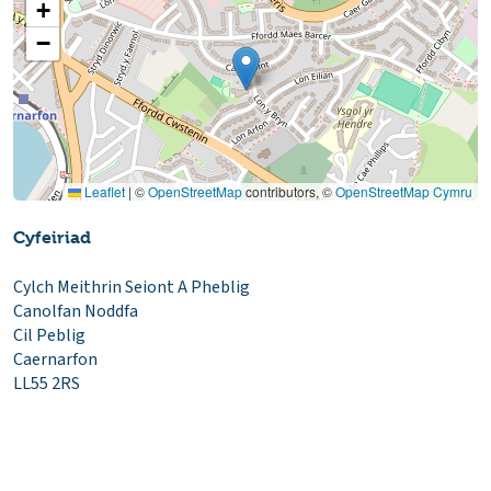
+
−
Leaflet
|
©
OpenStreetMap
contributors, ©
OpenStreetMap Cymru
Cyfeiriad
Cylch Meithrin Seiont A Pheblig
Canolfan Noddfa
Cil Peblig
Caernarfon
LL55 2RS