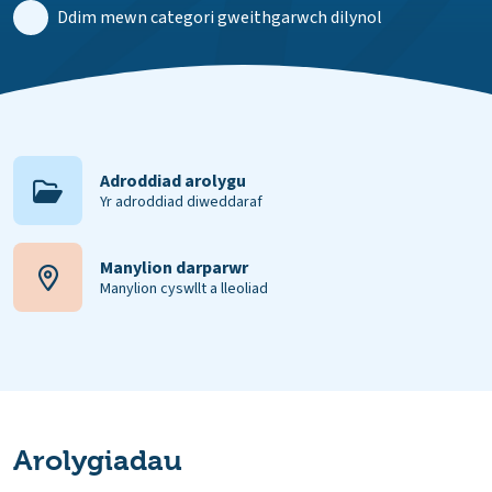
Ddim mewn categori gweithgarwch dilynol
Adroddiad arolygu
Yr adroddiad diweddaraf
Manylion darparwr
Manylion cyswllt a lleoliad
Arolygiadau