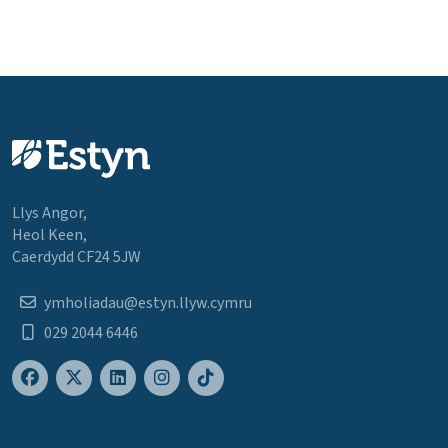
Llys Angor,
Heol Keen,
Caerdydd CF24 5JW
ymholiadau@estyn.llyw.cymru
029 2044 6446