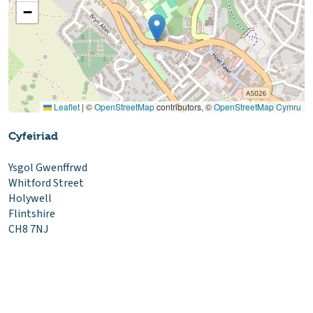
−
Leaflet
|
©
OpenStreetMap
contributors, ©
OpenStreetMap Cymru
Cyfeiriad
Ysgol Gwenffrwd
Whitford Street
Holywell
Flintshire
CH8 7NJ