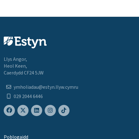
Llys Angor,
Heol Keen,
Caerdydd CF24 5JW
ymholiadau@estyn.llyw.cymru
029 2044 6446
Poblogaidd