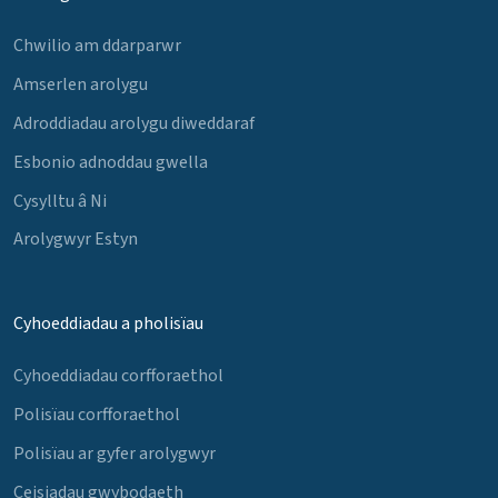
Chwilio am ddarparwr
Amserlen arolygu
Adroddiadau arolygu diweddaraf
Esbonio adnoddau gwella
Cysylltu â Ni
Arolygwyr Estyn
Cyhoeddiadau a pholisïau
Cyhoeddiadau corfforaethol
Polisïau corfforaethol
Polisïau ar gyfer arolygwyr
Ceisiadau gwybodaeth