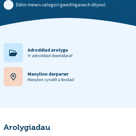
Ddim mewn categori gweithgarwch dilynol
Adroddiad arolygu
Yr adroddiad diweddaraf
Manylion darparwr
Manylion cyswllt a lleoliad
Arolygiadau