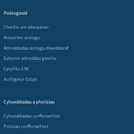
Poblogaidd
Chwilio am ddarparwr
Amserlen arolygu
Adroddiadau arolygu diweddaraf
Esbonio adnoddau gwella
Cysylltu â Ni
Arolygwyr Estyn
Cyhoeddiadau a pholisïau
Cyhoeddiadau corfforaethol
Polisïau corfforaethol