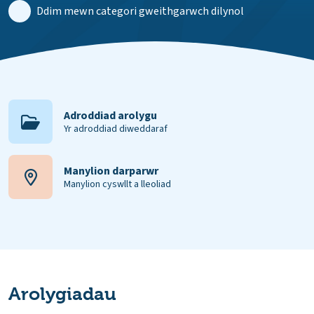
Ddim mewn categori gweithgarwch dilynol
Adroddiad arolygu
Yr adroddiad diweddaraf
Manylion darparwr
Manylion cyswllt a lleoliad
Arolygiadau