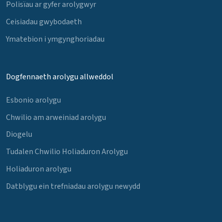
Polisïau ar gyfer arolygwyr
Ceisiadau gwybodaeth
Ymatebion i ymgynghoriadau
Dogfennaeth arolygu allweddol
Esbonio arolygu
Chwilio am arweiniad arolygu
Diogelu
Tudalen Chwilio Holiaduron Arolygu
Holiaduron arolygu
Datblygu ein trefniadau arolygu newydd