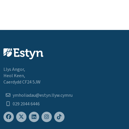
Llys Angor,
Heol Keen,
Caerdydd CF24 5JW
ymholiadau@estyn.llyw.cymru
029 2044 6446