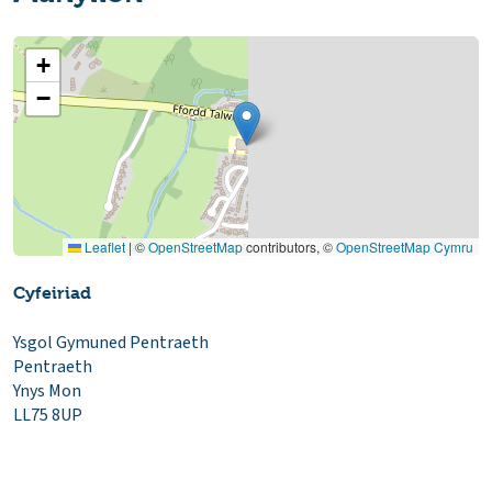
+
−
Leaflet
|
©
OpenStreetMap
contributors, ©
OpenStreetMap Cymru
Cyfeiriad
Ysgol Gymuned Pentraeth
Pentraeth
Ynys Mon
LL75 8UP