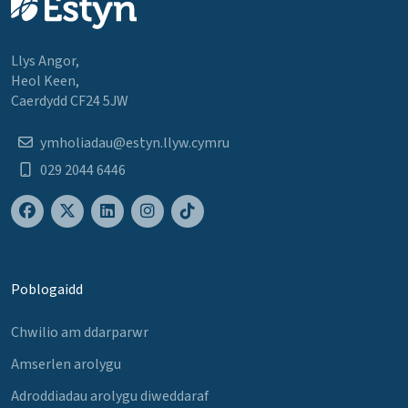
Llys Angor,
Heol Keen,
Caerdydd CF24 5JW
ymholiadau@estyn.llyw.cymru
029 2044 6446
Poblogaidd
Chwilio am ddarparwr
Amserlen arolygu
Adroddiadau arolygu diweddaraf