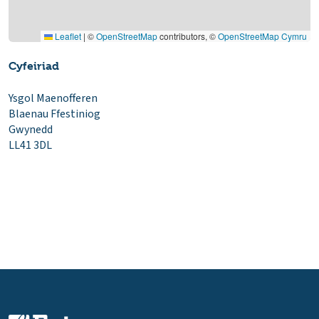
Leaflet
|
©
OpenStreetMap
contributors, ©
OpenStreetMap Cymru
Cyfeiriad
Ysgol Maenofferen
Blaenau Ffestiniog
Gwynedd
LL41 3DL