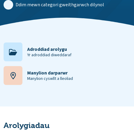
Ddim mewn categori gweithgarwch dilynol
Adroddiad arolygu
Yr adroddiad diweddaraf
Manylion darparwr
Manylion cyswllt a lleoliad
Arolygiadau