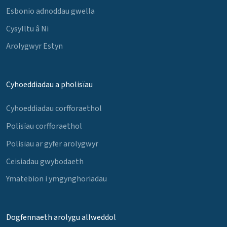
Esbonio adnoddau gwella
Cysylltu â Ni
Arolygwyr Estyn
Cyhoeddiadau a pholisïau
Cyhoeddiadau corfforaethol
Polisïau corfforaethol
Polisïau ar gyfer arolygwyr
Ceisiadau gwybodaeth
Ymatebion i ymgynghoriadau
Dogfennaeth arolygu allweddol