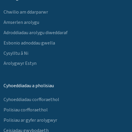
Chwilio am ddarparwr
Amserlen arolygu
Adroddiadau arolygu diweddaraf
Esbonio adnoddau gwella
Cysylltu â Ni
Arolygwyr Estyn
Cyhoeddiadau a pholisïau
Cyhoeddiadau corfforaethol
Polisïau corfforaethol
Polisïau ar gyfer arolygwyr
Ceisiadau gwybodaeth