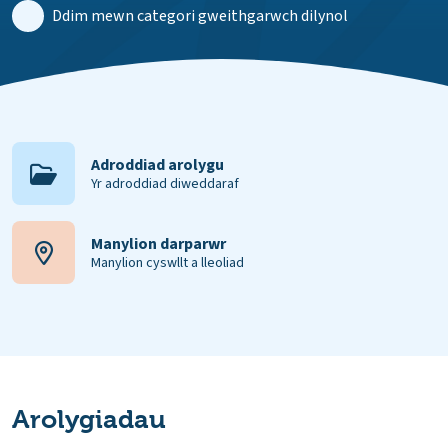
Ddim mewn categori gweithgarwch dilynol
Adroddiad arolygu
Yr adroddiad diweddaraf
Manylion darparwr
Manylion cyswllt a lleoliad
Arolygiadau