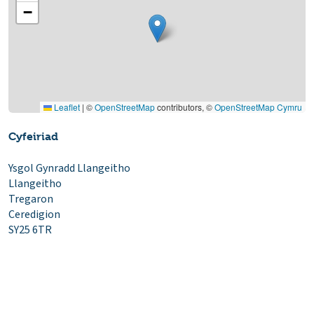
−
Leaflet
|
©
OpenStreetMap
contributors, ©
OpenStreetMap Cymru
Cyfeiriad
Ysgol Gynradd Llangeitho
Llangeitho
Tregaron
Ceredigion
SY25 6TR