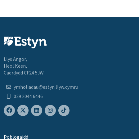
Llys Angor,
Heol Keen,
Caerdydd CF24 5JW
ymholiadau@estyn.llyw.cymru
029 2044 6446
Poblogaidd