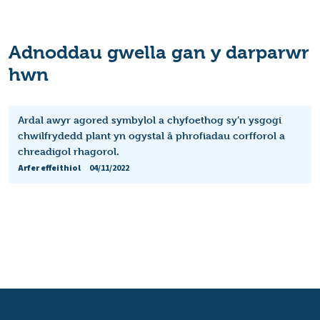
Adnoddau gwella gan y darparwr
hwn
Ardal awyr agored symbylol a chyfoethog sy’n ysgogi
chwilfrydedd plant yn ogystal â phrofiadau corfforol a
chreadigol rhagorol.
Arfer effeithiol
04/11/2022