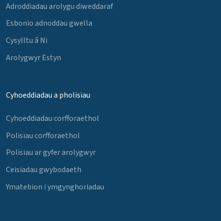
Adroddiadau arolygu diweddaraf
Esbonio adnoddau gwella
Cysylltu â Ni
Arolygwyr Estyn
Cyhoeddiadau a pholisïau
Cyhoeddiadau corfforaethol
Polisïau corfforaethol
Polisïau ar gyfer arolygwyr
Ceisiadau gwybodaeth
Ymatebion i ymgynghoriadau