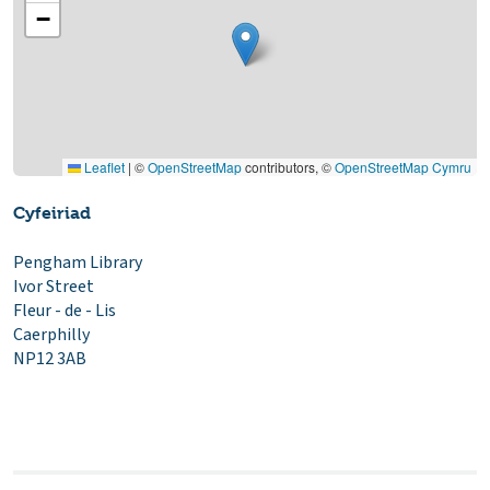
−
Leaflet
|
©
OpenStreetMap
contributors, ©
OpenStreetMap Cymru
Cyfeiriad
Pengham Library
Ivor Street
Fleur - de - Lis
Caerphilly
NP12 3AB