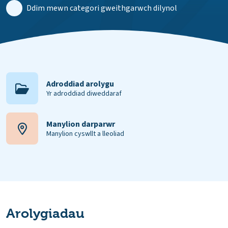
Ddim mewn categori gweithgarwch dilynol
Adroddiad arolygu
Yr adroddiad diweddaraf
Manylion darparwr
Manylion cyswllt a lleoliad
Arolygiadau