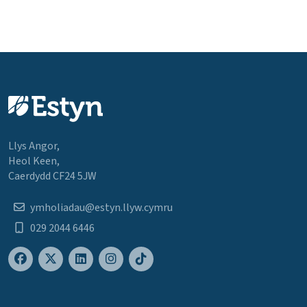
Llys Angor,
Heol Keen,
Caerdydd CF24 5JW
ymholiadau@estyn.llyw.cymru
029 2044 6446