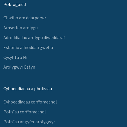
Poblogaidd
Chwilio am ddarparwr
Amserlen arolygu
Adroddiadau arolygu diweddaraf
Esbonio adnoddau gwella
Cysylltu â Ni
Arolygwyr Estyn
Cyhoeddiadau a pholisïau
Cyhoeddiadau corfforaethol
Polisïau corfforaethol
Polisïau ar gyfer arolygwyr