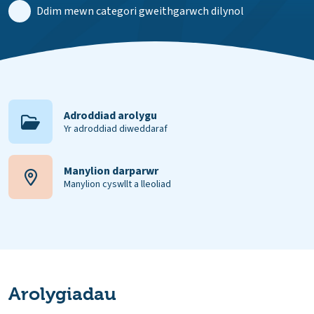
Ddim mewn categori gweithgarwch dilynol
Adroddiad arolygu
Yr adroddiad diweddaraf
Manylion darparwr
Manylion cyswllt a lleoliad
Arolygiadau