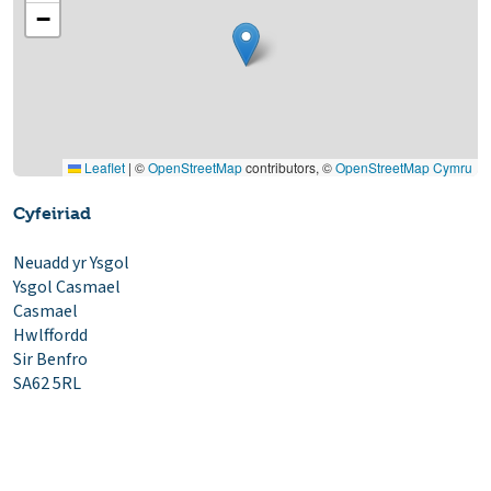
−
Leaflet
|
©
OpenStreetMap
contributors, ©
OpenStreetMap Cymru
Cyfeiriad
Neuadd yr Ysgol
Ysgol Casmael
Casmael
Hwlffordd
Sir Benfro
SA62 5RL