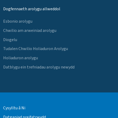
Dogfennaeth arolygu allweddol
Esbonio arolygu
Chwilio am arweiniad arolygu
Diogelu
Tudalen Chwilio Holiaduron Arolygu
Holiaduron arolygu
Datblygu ein trefniadau arolygu newydd
Cysylltu â Ni
Datganiad preifatrwydd