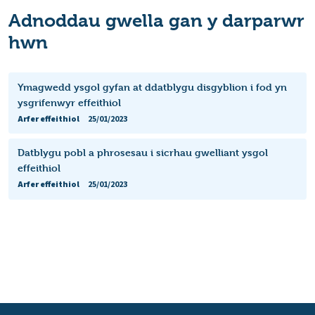
Adnoddau gwella gan y darparwr
hwn
Ymagwedd ysgol gyfan at ddatblygu disgyblion i fod yn
ysgrifenwyr effeithiol
Arfer effeithiol
25/01/2023
Datblygu pobl a phrosesau i sicrhau gwelliant ysgol
effeithiol
Arfer effeithiol
25/01/2023