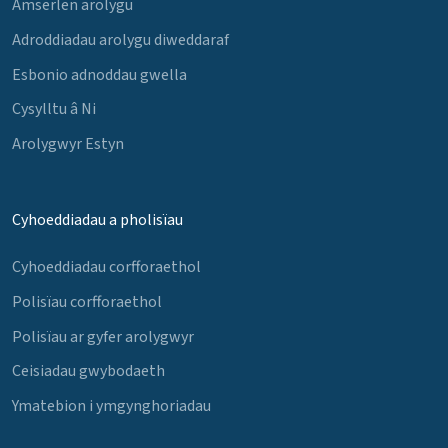
Amserlen arolygu
Adroddiadau arolygu diweddaraf
Esbonio adnoddau gwella
Cysylltu â Ni
Arolygwyr Estyn
Cyhoeddiadau a pholisïau
Cyhoeddiadau corfforaethol
Polisïau corfforaethol
Polisïau ar gyfer arolygwyr
Ceisiadau gwybodaeth
Ymatebion i ymgynghoriadau