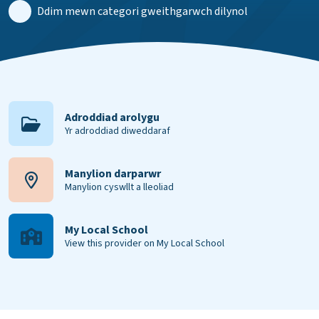
Ddim mewn categori gweithgarwch dilynol
Adroddiad arolygu
Yr adroddiad diweddaraf
Manylion darparwr
Manylion cyswllt a lleoliad
My Local School
View this provider on My Local School