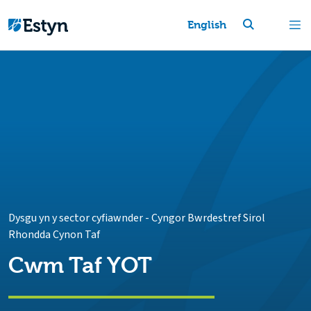
English
Dysgu yn y sector cyfiawnder
-
Cyngor Bwrdestref Sirol
Rhondda Cynon Taf
Cwm Taf YOT