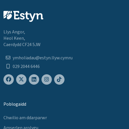
Llys Angor,
Heol Keen,
Caerdydd CF24 5JW
ymholiadau@estyn.llyw.cymru
029 2044 6446
Poblogaidd
Chwilio am ddarparwr
Amserlen arolygu