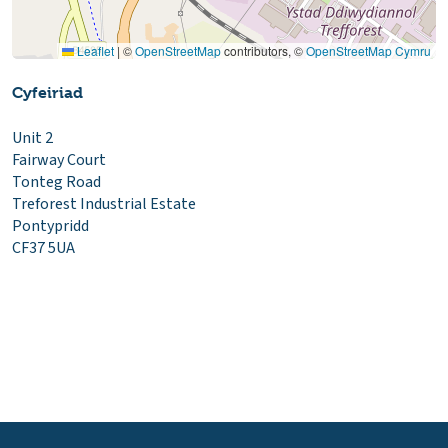
Leaflet
|
©
OpenStreetMap
contributors, ©
OpenStreetMap Cymru
Cyfeiriad
Unit 2
Fairway Court
Tonteg Road
Treforest Industrial Estate
Pontypridd
CF37 5UA