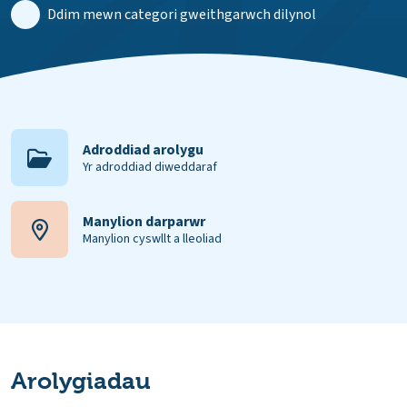
Ddim mewn categori gweithgarwch dilynol
Adroddiad arolygu
Yr adroddiad diweddaraf
Manylion darparwr
Manylion cyswllt a lleoliad
Arolygiadau