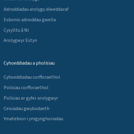
Adroddiadau arolygu diweddaraf
Esbonio adnoddau gwella
Cysylltu â Ni
Arolygwyr Estyn
Cyhoeddiadau a pholisïau
Cyhoeddiadau corfforaethol
Polisïau corfforaethol
Polisïau ar gyfer arolygwyr
Ceisiadau gwybodaeth
Ymatebion i ymgynghoriadau