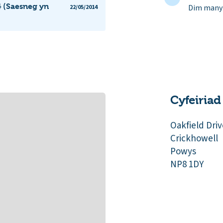
4 (Saesneg yn
Dim manyl
22/05/2014
Cyfeiriad
Oakfield Driv
Crickhowell
Powys
NP8 1DY