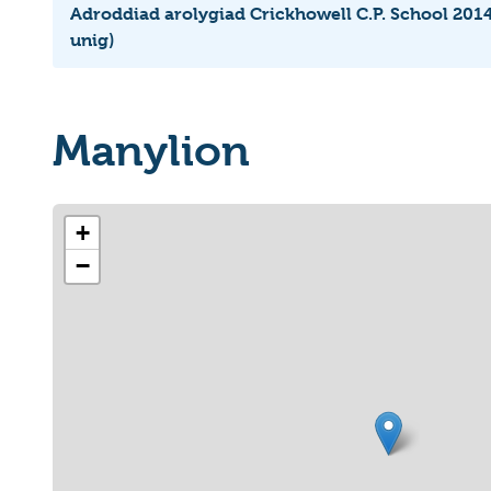
Adroddiad arolygiad Crickhowell C.P. School 201
unig)
Manylion
+
−