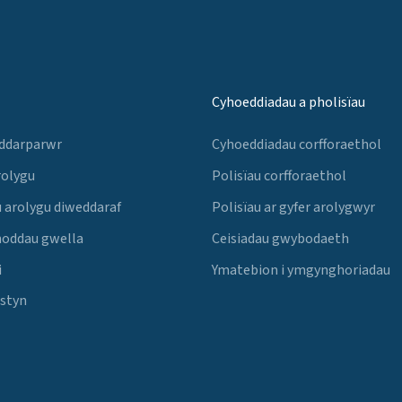
Cyhoeddiadau a pholisïau
 ddarparwr
Cyhoeddiadau corfforaethol
rolygu
Polisïau corfforaethol
 arolygu diweddaraf
Polisïau ar gyfer arolygwyr
noddau gwella
Ceisiadau gwybodaeth
i
Ymatebion i ymgynghoriadau
Estyn