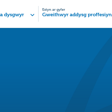
Estyn ar gyfer
 a dysgwyr
Gweithwyr addysg proffesiyn