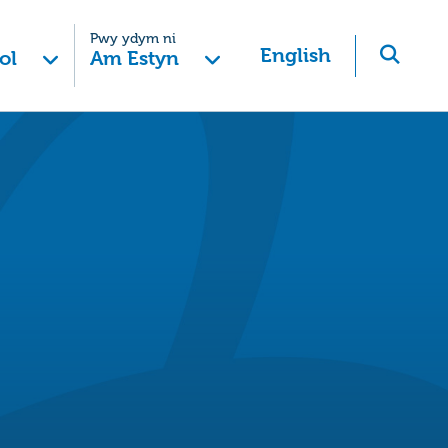
Pwy ydym ni
English
ol
Am Estyn