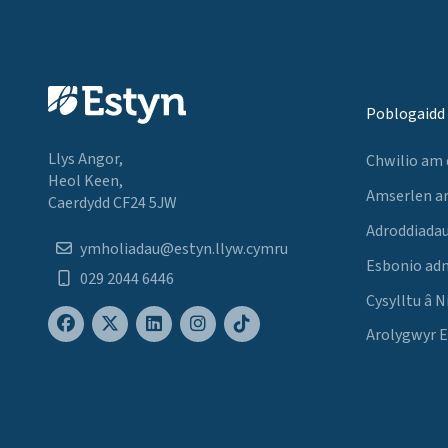
Poblogaidd
Llys Angor,
Chwilio am
Heol Keen,
Amserlen a
Caerdydd CF24 5JW
Adroddiadau
ymholiadau@estyn.llyw.cymru
Esbonio ad
029 2044 6446
Cysylltu â N
Arolygwyr 