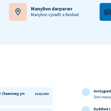
Manylion darparwr
Manylion cyswllt a lleoliad
Arolygia
0 (Saesneg yn
22/02/2020
Dim manyl
Dyddiad c