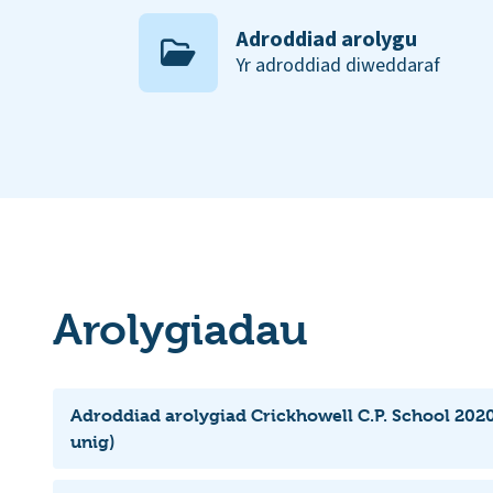
Adroddiad arolygu
Yr adroddiad diweddaraf
Arolygiadau
Adroddiad arolygiad Crickhowell C.P. School 202
unig)