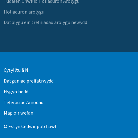
Tudalen Chwilio Holiaduron Arolygu
Holiaduron arolygu
Datblygu ein trefniadau arolygu newydd
Cysylltu â Ni
Datganiad preifatrwydd
Hygyrchedd
Telerau ac Amodau
Map o’r wefan
© Estyn Cedwir pob hawl