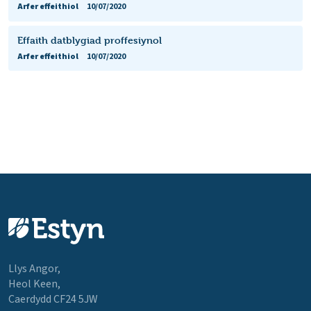
Arfer effeithiol
10/07/2020
Effaith datblygiad proffesiynol
Arfer effeithiol
10/07/2020
Llys Angor,
Heol Keen,
Caerdydd CF24 5JW