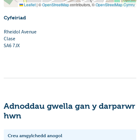
Leaflet
|
©
OpenStreetMap
contributors, ©
OpenStreetMap Cymru
Cyfeiriad
Rheidol Avenue
Clase
SA6 7JX
Adnoddau gwella gan y darparwr
hwn
Creu amgylchedd anogol