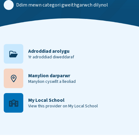
Ddim mewn categori gweithgarwch dilynol
Adroddiad arolygu
Yr adroddiad diweddaraf
Manylion darparwr
Manylion cyswllt a lleoliad
My Local School
View this provider on My Local School