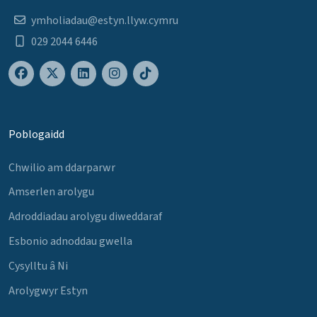
ymholiadau@estyn.llyw.cymru
029 2044 6446
Poblogaidd
Chwilio am ddarparwr
Amserlen arolygu
Adroddiadau arolygu diweddaraf
Esbonio adnoddau gwella
Cysylltu â Ni
Arolygwyr Estyn