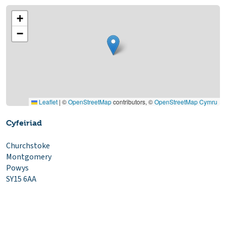
+
−
Leaflet
|
©
OpenStreetMap
contributors, ©
OpenStreetMap Cymru
Cyfeiriad
Churchstoke
Montgomery
Powys
SY15 6AA