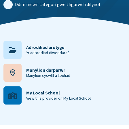
Ddim mewn categori gweithgarwch dilynol
Adroddiad arolygu
Yr adroddiad diweddaraf
Manylion darparwr
Manylion cyswllt a lleoliad
My Local School
View this provider on My Local School