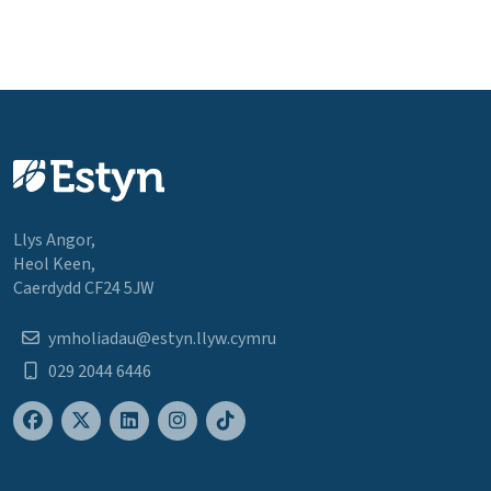
Llys Angor,
Heol Keen,
Caerdydd CF24 5JW
ymholiadau@estyn.llyw.cymru
029 2044 6446