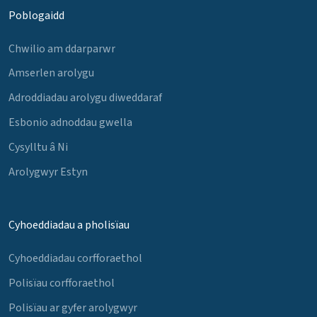
Poblogaidd
Chwilio am ddarparwr
Amserlen arolygu
Adroddiadau arolygu diweddaraf
Esbonio adnoddau gwella
Cysylltu â Ni
Arolygwyr Estyn
Cyhoeddiadau a pholisïau
Cyhoeddiadau corfforaethol
Polisïau corfforaethol
Polisïau ar gyfer arolygwyr