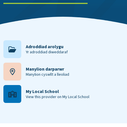
Adroddiad arolygu
Yr adroddiad diweddaraf
Manylion darparwr
Manylion cyswllt a lleoliad
My Local School
View this provider on My Local School