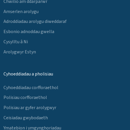
Chwilio am ddarparwr
Amserlen arolygu
Adroddiadau arolygu diweddaraf
Esbonio adnoddau gwella
Cysylltu â Ni
Arolygwyr Estyn
Cyhoeddiadau a pholisïau
Cyhoeddiadau corfforaethol
Polisïau corfforaethol
Polisïau ar gyfer arolygwyr
Ceisiadau gwybodaeth
Ymatebion i ymgynghoriadau