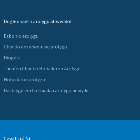
Dogfennaeth arolygu allweddol
Esbonio arolygu
Chwilio am arweiniad arolygu
Diogelu
Tudalen Chwilio Holiaduron Arolygu
Holiaduron arolygu
Datblygu ein trefniadau arolygu newydd
Cysylltu â Ni