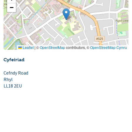
−
Leaflet
|
©
OpenStreetMap
contributors, ©
OpenStreetMap Cymru
Cyfeiriad
Cefndy Road
Rhyl
LL18 2EU