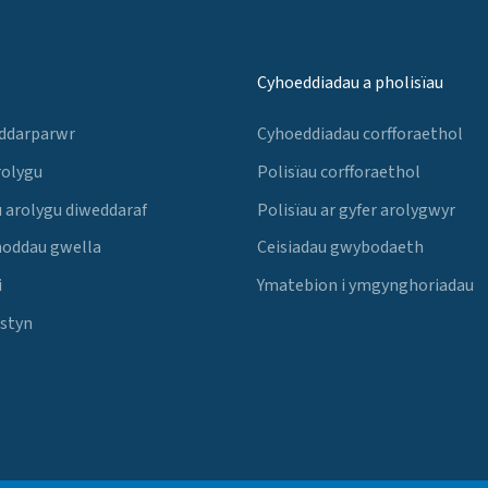
Cyhoeddiadau a pholisïau
 ddarparwr
Cyhoeddiadau corfforaethol
rolygu
Polisïau corfforaethol
 arolygu diweddaraf
Polisïau ar gyfer arolygwyr
noddau gwella
Ceisiadau gwybodaeth
i
Ymatebion i ymgynghoriadau
Estyn