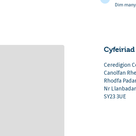
Dim manyl
Cyfeiriad
Ceredigion C
Canolfan Rhe
Rhodfa Pada
Nr Llanbada
SY23 3UE