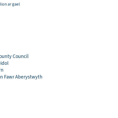
ion ar gael
ounty Council
idol
rn
rn Fawr Aberystwyth