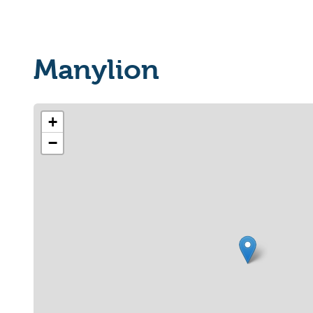
Manylion
+
−