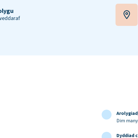
olygu
iweddaraf
Arolygia
Dim manyl
Dyddiad c