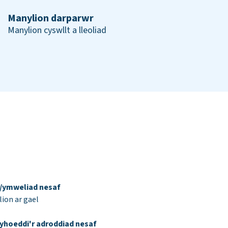
Manylion darparwr
Manylion cyswllt a lleoliad
d/ymweliad nesaf
ion ar gael
yhoeddi'r adroddiad nesaf