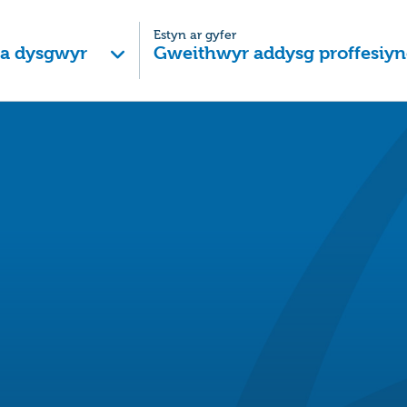
Estyn ar gyfer
 a dysgwyr
Gweithwyr addysg proffesiyn