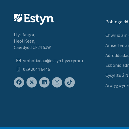
Poblogaidd
Llys Angor,
Chwilio am
Heol Keen,
Amserlen a
Caerdydd CF24 5JW
Adroddiadau
ymholiadau@estyn.llyw.cymru
Esbonio ad
029 2044 6446
Cysylltu â N
Arolygwyr 