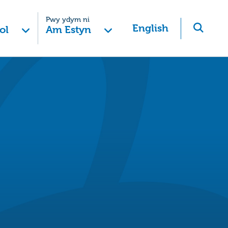
Pwy ydym ni
English
ol
Am Estyn