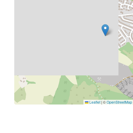
Leaflet
|
©
OpenStreetMap