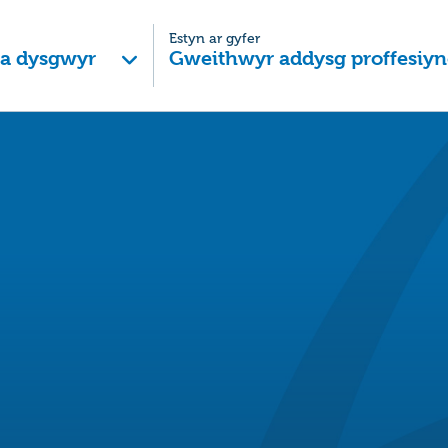
Estyn ar gyfer
 a dysgwyr
Gweithwyr addysg proffesiyn