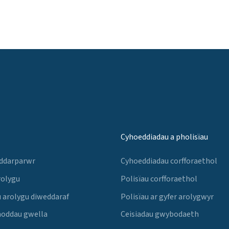
Cyhoeddiadau a pholisïau
 ddarparwr
Cyhoeddiadau corfforaethol
rolygu
Polisïau corfforaethol
 arolygu diweddaraf
Polisïau ar gyfer arolygwyr
noddau gwella
Ceisiadau gwybodaeth