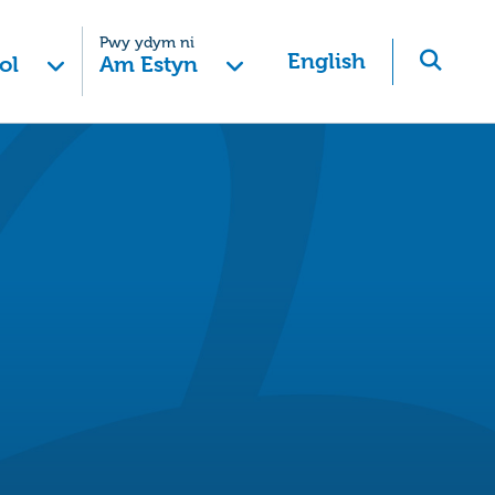
Pwy ydym ni
English
ol
Am Estyn