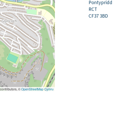
Pontypridd
RCT
CF37 3BD
contributors, ©
OpenStreetMap Cymru