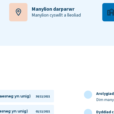
Manylion darparwr
Manylion cyswllt a lleoliad
Arolygia
aesneg yn unig)
30/11/2021
Dim manyl
esneg yn unig)
Dyddiad c
01/11/2021