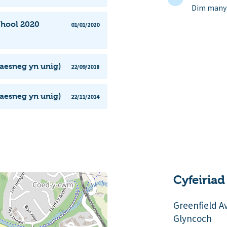
Dim manyl
chool 2020
01/01/2020
aesneg yn unig)
22/09/2018
aesneg yn unig)
22/11/2014
Cyfeiriad
Greenfield A
Glyncoch