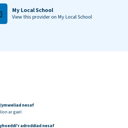
My Local School
View this provider on My Local School
d/ymweliad nesaf
ion ar gael
yhoeddi'r adroddiad nesaf