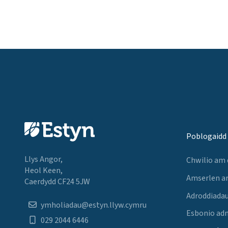
Poblogaidd
Llys Angor,
Chwilio am
Heol Keen,
Amserlen a
Caerdydd CF24 5JW
Adroddiadau
ymholiadau@estyn.llyw.cymru
Esbonio ad
029 2044 6446