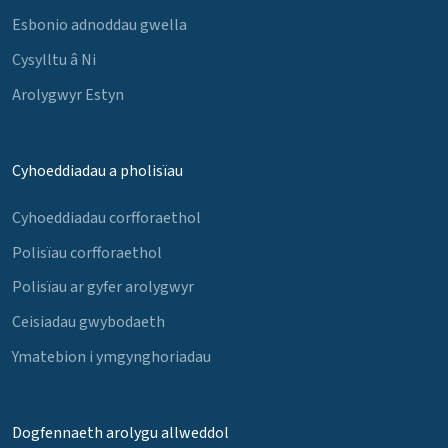
Esbonio adnoddau gwella
Cysylltu â Ni
Arolygwyr Estyn
Cyhoeddiadau a pholisïau
Cyhoeddiadau corfforaethol
Polisïau corfforaethol
Polisïau ar gyfer arolygwyr
Ceisiadau gwybodaeth
Ymatebion i ymgynghoriadau
Dogfennaeth arolygu allweddol