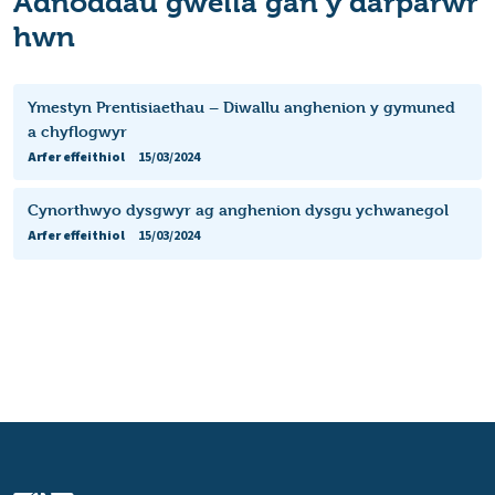
Adnoddau gwella gan y darparwr
hwn
Ymestyn Prentisiaethau – Diwallu anghenion y gymuned
a chyflogwyr
Arfer effeithiol
15/03/2024
Cynorthwyo dysgwyr ag anghenion dysgu ychwanegol
Arfer effeithiol
15/03/2024