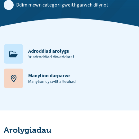
Ddim mewn categori gweithgarwch dilynol
Adroddiad arolygu
Yr adroddiad diweddaraf
Manylion darparwr
Manylion cyswllt a lleoliad
Arolygiadau