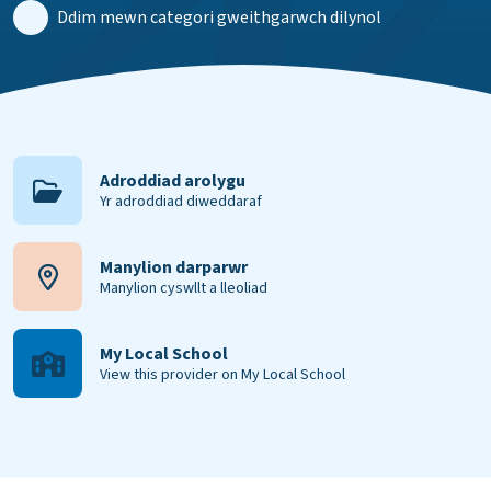
Ddim mewn categori gweithgarwch dilynol
Adroddiad arolygu
Yr adroddiad diweddaraf
Manylion darparwr
Manylion cyswllt a lleoliad
My Local School
View this provider on My Local School