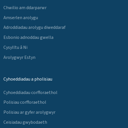
Chwilio am ddarparwr
Amserlen arolygu
Adroddiadau arolygu diweddaraf
Esbonio adnoddau gwella
Cysylltu â Ni
Arolygwyr Estyn
Cyhoeddiadau a pholisïau
Cyhoeddiadau corfforaethol
Polisïau corfforaethol
Polisïau ar gyfer arolygwyr
Ceisiadau gwybodaeth