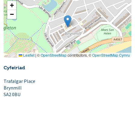
+
−
Leaflet
|
©
OpenStreetMap
contributors, ©
OpenStreetMap Cymru
Cyfeiriad
Trafalgar Place
Brynmill
SA2 0BU