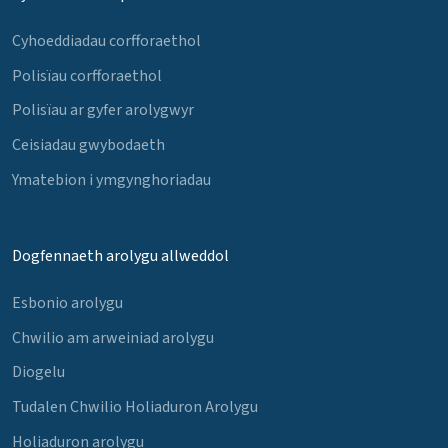
Cyhoeddiadau corfforaethol
Polisïau corfforaethol
Polisïau ar gyfer arolygwyr
Ceisiadau gwybodaeth
Ymatebion i ymgynghoriadau
Dogfennaeth arolygu allweddol
Esbonio arolygu
Chwilio am arweiniad arolygu
Diogelu
Tudalen Chwilio Holiaduron Arolygu
Holiaduron arolygu