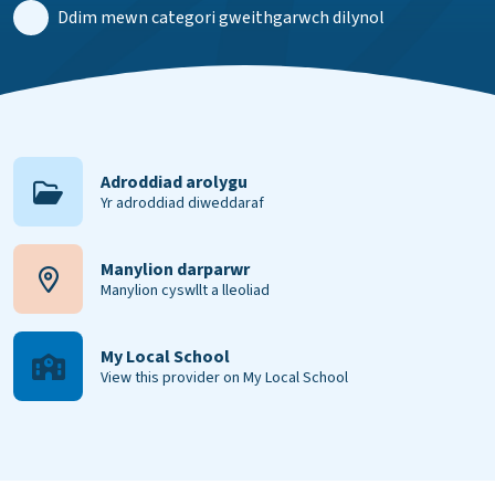
Ddim mewn categori gweithgarwch dilynol
Adroddiad arolygu
Yr adroddiad diweddaraf
Manylion darparwr
Manylion cyswllt a lleoliad
My Local School
View this provider on My Local School