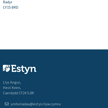
Radyr
CF15 8RD
Llys Angor,
Heol Keen,
Caerdydd CF24 5JW
ymholiadau@estyn.llyw.cymru