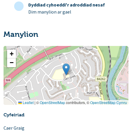
Dyddiad cyhoeddi'r adroddiad nesaf
Dim manylion ar gael
Manylion
+
−
Leaflet
|
©
OpenStreetMap
contributors, ©
OpenStreetMap Cymru
Cyfeiriad
Caer Graig