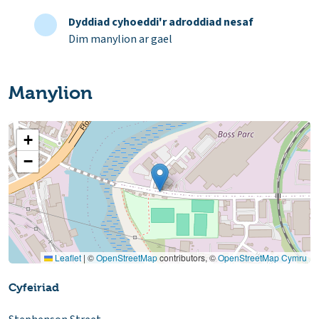
Dyddiad cyhoeddi'r adroddiad nesaf
Dim manylion ar gael
Manylion
+
−
Leaflet
|
©
OpenStreetMap
contributors, ©
OpenStreetMap Cymru
Cyfeiriad