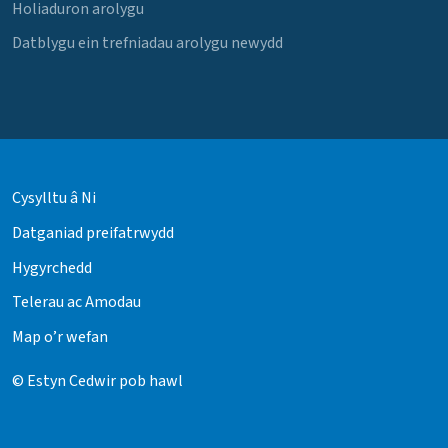
Holiaduron arolygu
Datblygu ein trefniadau arolygu newydd
Cysylltu â Ni
Datganiad preifatrwydd
Hygyrchedd
Telerau ac Amodau
Map o’r wefan
© Estyn Cedwir pob hawl