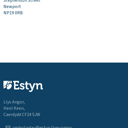
Stephenson Street
Newport
NP19 0RB
Llys Angor,
Heol Keen,
Caerdydd CF24 5JW
ymholiadau@estyn.llyw.cymru