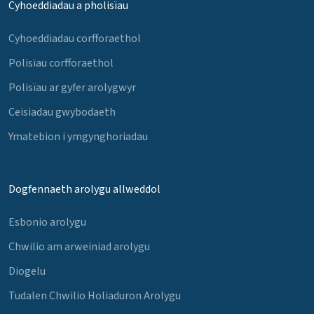
Cyhoeddiadau a pholisïau
Cyhoeddiadau corfforaethol
Polisïau corfforaethol
Polisïau ar gyfer arolygwyr
Ceisiadau gwybodaeth
Ymatebion i ymgynghoriadau
Dogfennaeth arolygu allweddol
Esbonio arolygu
Chwilio am arweiniad arolygu
Diogelu
Tudalen Chwilio Holiaduron Arolygu