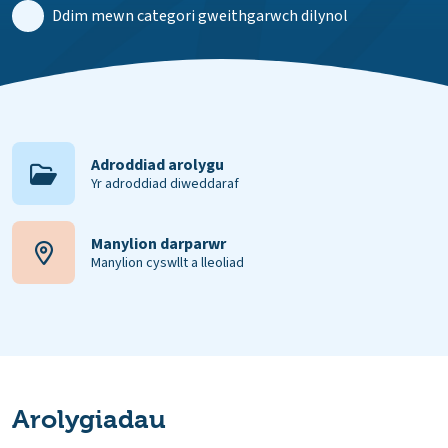
Ddim mewn categori gweithgarwch dilynol
Adroddiad arolygu
Yr adroddiad diweddaraf
Manylion darparwr
Manylion cyswllt a lleoliad
Arolygiadau