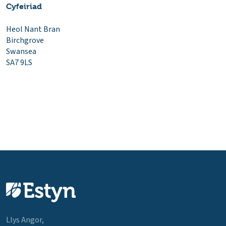
Cyfeiriad
Heol Nant Bran
Birchgrove
Swansea
SA7 9LS
Llys Angor,