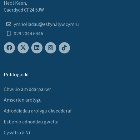
Heol Keen,
Caerdydd CF24 5JW
ymholiadau@estyn.llyw.cymru
029 2044 6446
Poblogaidd
Chwilio am ddarparwr
Amserlen arolygu
Adroddiadau arolygu diweddaraf
Esbonio adnoddau gwella
Cysylltu â Ni