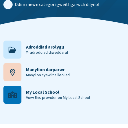
Ddim mewn categori gweithgarwch dilynol
Adroddiad arolygu
Yr adroddiad diweddaraf
Manylion darparwr
Manylion cyswllt a lleoliad
My Local School
View this provider on My Local School