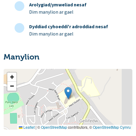
Arolygiad/ymweliad nesaf
Dim manylion ar gael
Dyddiad cyhoeddi'r adroddiad nesaf
Dim manylion ar gael
Manylion
+
−
Leaflet
|
©
OpenStreetMap
contributors, ©
OpenStreetMap Cymru