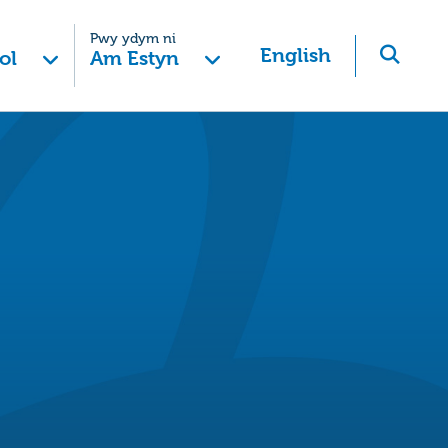
Pwy ydym ni
English
ol
Am Estyn