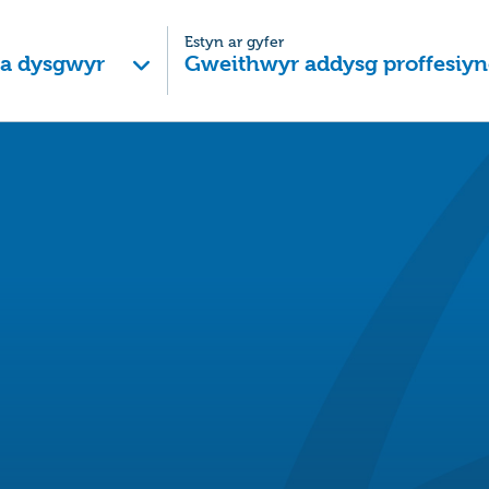
Estyn ar gyfer
 a dysgwyr
Gweithwyr addysg proffesiyn