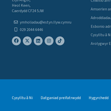
Llys Angor,
Chwilio am
Heol Keen,
Amserlen a
Caerdydd CF24 5JW
Adroddiadau
ymholiadau@estyn.llyw.cymru
Esbonio ad
029 2044 6446
Cysylltu â N
Arolygwyr 
Cysylltu â Ni
Datganiad preifatrwydd
Hygyrchedd