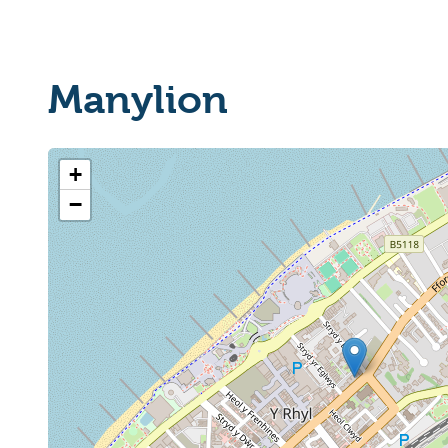
Manylion
+
−