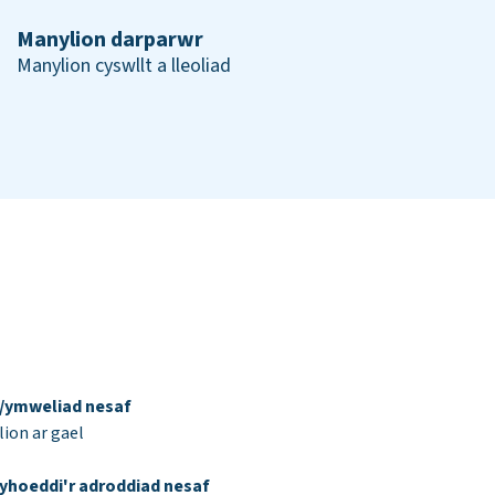
Manylion darparwr
Manylion cyswllt a lleoliad
d/ymweliad nesaf
ion ar gael
yhoeddi'r adroddiad nesaf