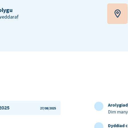
olygu
iweddaraf
Arolygia
 2025
27/08/2025
Dim manyl
Dyddiad c