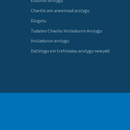
Esbonio arolygu
Chwilio am arweiniad arolygu
Diogelu
Tudalen Chwilio Holiaduron Arolygu
Holiaduron arolygu
Datblygu ein trefniadau arolygu newydd