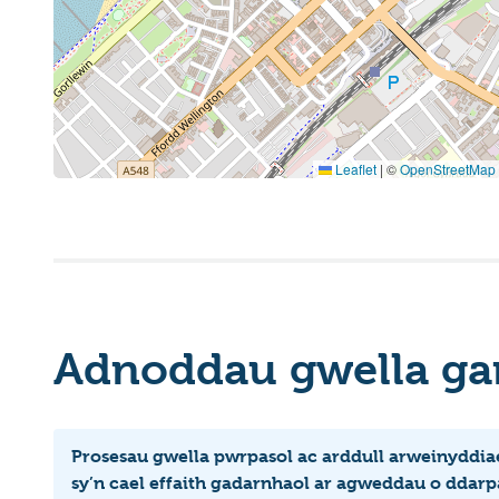
Leaflet
|
©
OpenStreetMap
Adnoddau gwella ga
Prosesau gwella pwrpasol ac arddull arweinyddiae
sy’n cael effaith gadarnhaol ar agweddau o ddarpar