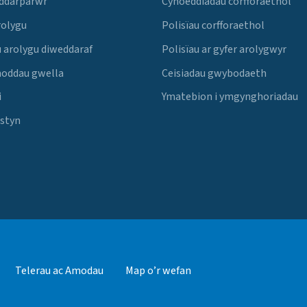
 ddarparwr
Cyhoeddiadau corfforaethol
rolygu
Polisïau corfforaethol
 arolygu diweddaraf
Polisïau ar gyfer arolygwyr
noddau gwella
Ceisiadau gwybodaeth
i
Ymatebion i ymgynghoriadau
Estyn
Telerau ac Amodau
Map o’r wefan