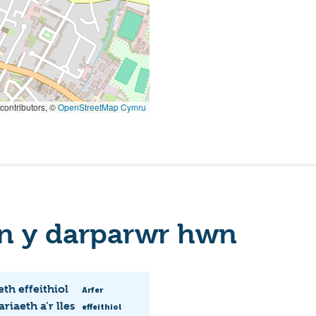
contributors, ©
OpenStreetMap Cymru
n y darparwr hwn
th effeithiol
Arfer
iaeth a’r lles
effeithiol