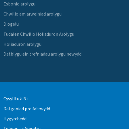
Esbonio arolygu
Chwilio am arweiniad arolygu
Diogelu
Tudalen Chwilio Holiaduron Arolygu
Holiaduron arolygu
Datblygu ein trefniadau arolygu newydd
Cysylltu â Ni
Datganiad preifatrwydd
Hygyrchedd
Telerau ac Amodau