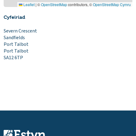
Leaflet
|
©
OpenStreetMap
contributors, ©
OpenStreetMap Cymru
Cyfeiriad
Severn Crescent
Sandfields
Port Talbot
Port Talbot
SA12 6TP