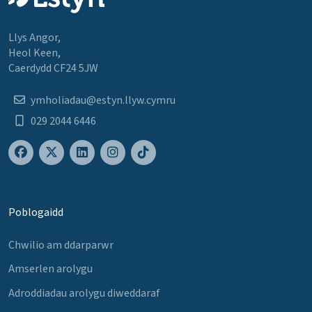
Llys Angor,
Heol Keen,
Caerdydd CF24 5JW
ymholiadau@estyn.llyw.cymru
029 2044 6446
Poblogaidd
Chwilio am ddarparwr
Amserlen arolygu
Adroddiadau arolygu diweddaraf