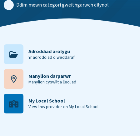
Ddim mewn categori gweithgarwch dilynol
Adroddiad arolygu
Yr adroddiad diweddaraf
Manylion darparwr
Manylion cyswllt a lleoliad
My Local School
View this provider on My Local School