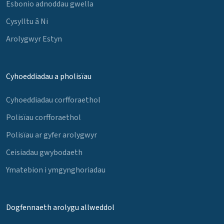
Esbonio adnoddau gwella
Cysylltu â Ni
Arolygwyr Estyn
Cyhoeddiadau a pholisïau
Cyhoeddiadau corfforaethol
Polisïau corfforaethol
Polisïau ar gyfer arolygwyr
Ceisiadau gwybodaeth
Ymatebion i ymgynghoriadau
Dogfennaeth arolygu allweddol