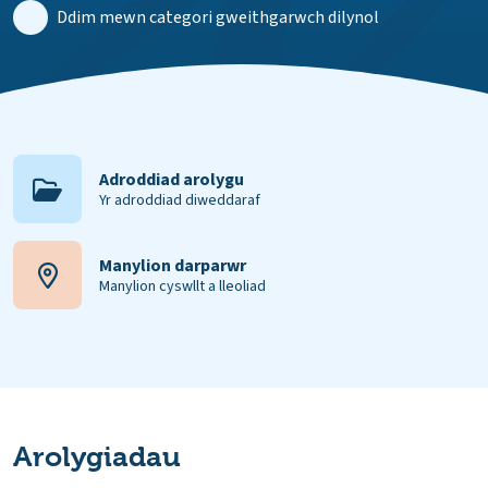
Ddim mewn categori gweithgarwch dilynol
Adroddiad arolygu
Yr adroddiad diweddaraf
Manylion darparwr
Manylion cyswllt a lleoliad
Arolygiadau