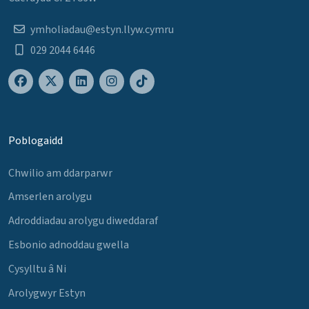
ymholiadau@estyn.llyw.cymru
029 2044 6446
Poblogaidd
Chwilio am ddarparwr
Amserlen arolygu
Adroddiadau arolygu diweddaraf
Esbonio adnoddau gwella
Cysylltu â Ni
Arolygwyr Estyn