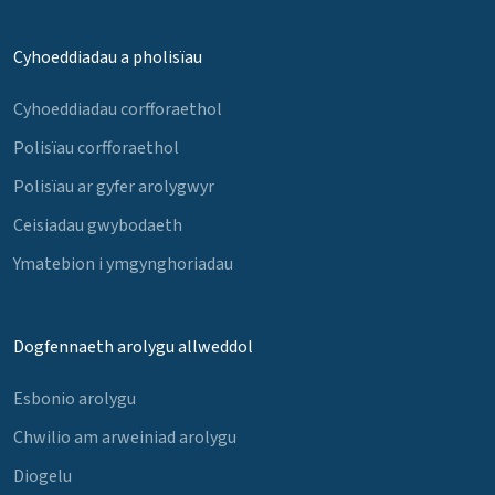
Cyhoeddiadau a pholisïau
Cyhoeddiadau corfforaethol
Polisïau corfforaethol
Polisïau ar gyfer arolygwyr
Ceisiadau gwybodaeth
Ymatebion i ymgynghoriadau
Dogfennaeth arolygu allweddol
Esbonio arolygu
Chwilio am arweiniad arolygu
Diogelu