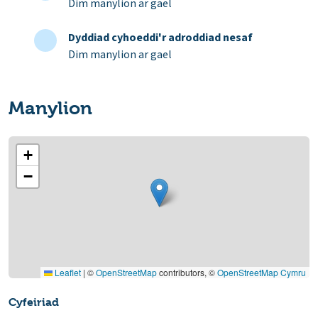
Dim manylion ar gael
Dyddiad cyhoeddi'r adroddiad nesaf
Dim manylion ar gael
Manylion
+
−
Leaflet
|
©
OpenStreetMap
contributors, ©
OpenStreetMap Cymru
Cyfeiriad