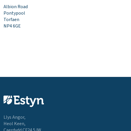
Albion Road
Pontypool
Torfaen
NP4 6GE
Llys Angor,
Heol Keen,
Caerdydd CF24 5JW