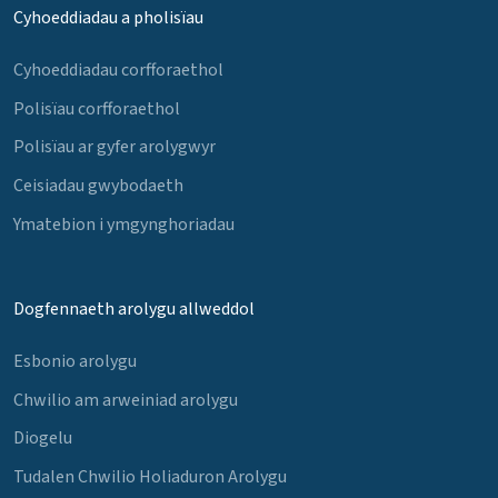
Cyhoeddiadau a pholisïau
Cyhoeddiadau corfforaethol
Polisïau corfforaethol
Polisïau ar gyfer arolygwyr
Ceisiadau gwybodaeth
Ymatebion i ymgynghoriadau
Dogfennaeth arolygu allweddol
Esbonio arolygu
Chwilio am arweiniad arolygu
Diogelu
Tudalen Chwilio Holiaduron Arolygu