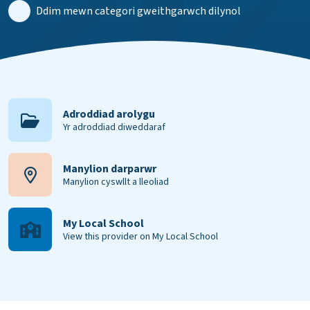
Ddim mewn categori gweithgarwch dilynol
Adroddiad arolygu
Yr adroddiad diweddaraf
Manylion darparwr
Manylion cyswllt a lleoliad
My Local School
View this provider on My Local School