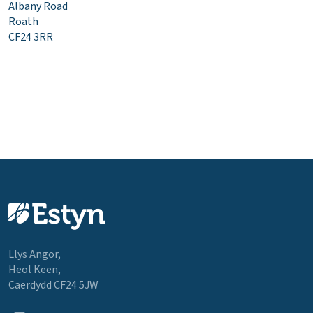
Albany Road
Roath
CF24 3RR
Llys Angor,
Heol Keen,
Caerdydd CF24 5JW