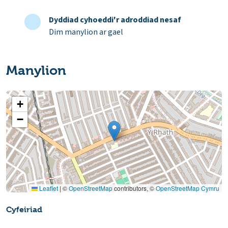
Dyddiad cyhoeddi'r adroddiad nesaf
Dim manylion ar gael
Manylion
+
−
Leaflet
|
©
OpenStreetMap
contributors, ©
OpenStreetMap Cymru
Cyfeiriad