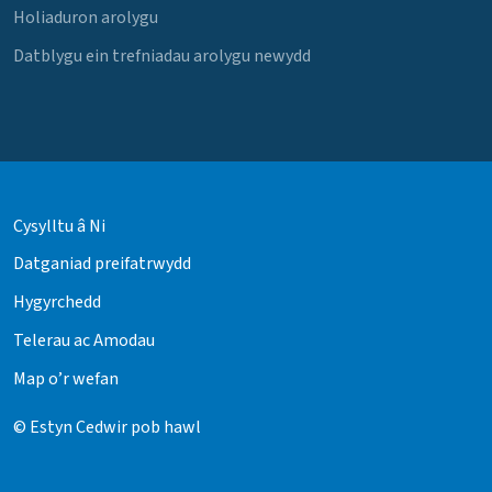
Holiaduron arolygu
Datblygu ein trefniadau arolygu newydd
Cysylltu â Ni
Datganiad preifatrwydd
Hygyrchedd
Telerau ac Amodau
Map o’r wefan
© Estyn Cedwir pob hawl