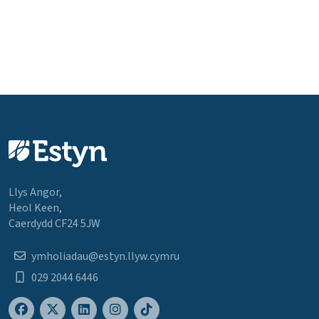
Llys Angor,
Heol Keen,
Caerdydd CF24 5JW
ymholiadau@estyn.llyw.cymru
029 2044 6446