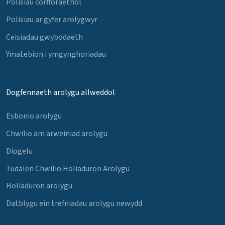
Polisïau corfforaethol
Polisïau ar gyfer arolygwyr
Ceisiadau gwybodaeth
Ymatebion i ymgynghoriadau
Dogfennaeth arolygu allweddol
Esbonio arolygu
Chwilio am arweiniad arolygu
Diogelu
Tudalen Chwilio Holiaduron Arolygu
Holiaduron arolygu
Datblygu ein trefniadau arolygu newydd