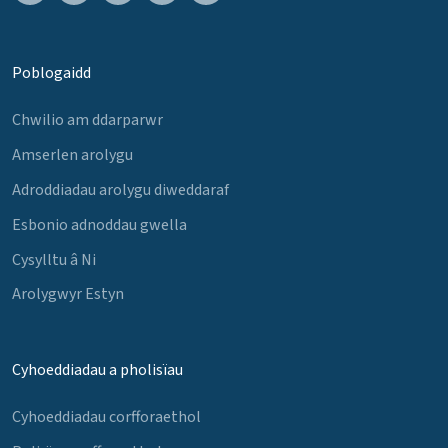
Poblogaidd
Chwilio am ddarparwr
Amserlen arolygu
Adroddiadau arolygu diweddaraf
Esbonio adnoddau gwella
Cysylltu â Ni
Arolygwyr Estyn
Cyhoeddiadau a pholisïau
Cyhoeddiadau corfforaethol