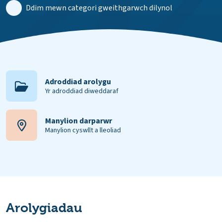
Ddim mewn categori gweithgarwch dilynol
Adroddiad arolygu
Yr adroddiad diweddaraf
Manylion darparwr
Manylion cyswllt a lleoliad
Arolygiadau