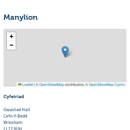
Manylion
+
−
Leaflet
|
©
OpenStreetMap
contributors, ©
OpenStreetMap Cymru
Cyfeiriad
Gwastad Hall
Cefn-Y-Bedd
Wrexham
LL12 9UH