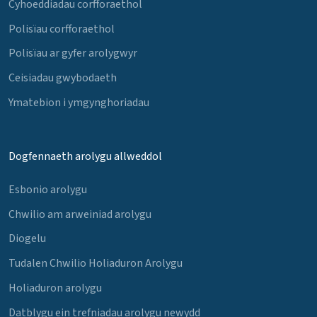
Cyhoeddiadau corfforaethol
Polisïau corfforaethol
Polisïau ar gyfer arolygwyr
Ceisiadau gwybodaeth
Ymatebion i ymgynghoriadau
Dogfennaeth arolygu allweddol
Esbonio arolygu
Chwilio am arweiniad arolygu
Diogelu
Tudalen Chwilio Holiaduron Arolygu
Holiaduron arolygu
Datblygu ein trefniadau arolygu newydd