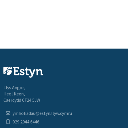
Llys Angor,
Heol Keen,
Caerdydd CF24 5JW
ymholiadau@estyn.llyw.cymru
029 2044 6446