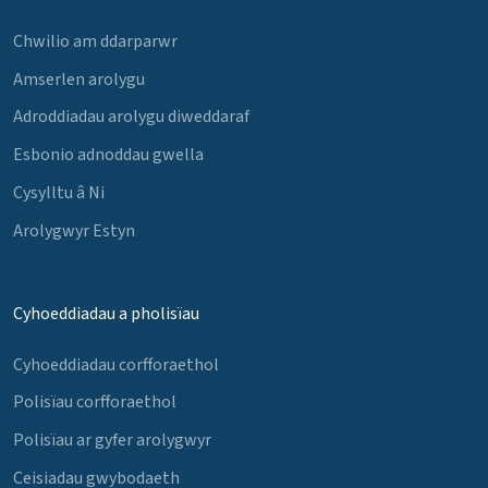
Chwilio am ddarparwr
Amserlen arolygu
Adroddiadau arolygu diweddaraf
Esbonio adnoddau gwella
Cysylltu â Ni
Arolygwyr Estyn
Cyhoeddiadau a pholisïau
Cyhoeddiadau corfforaethol
Polisïau corfforaethol
Polisïau ar gyfer arolygwyr
Ceisiadau gwybodaeth