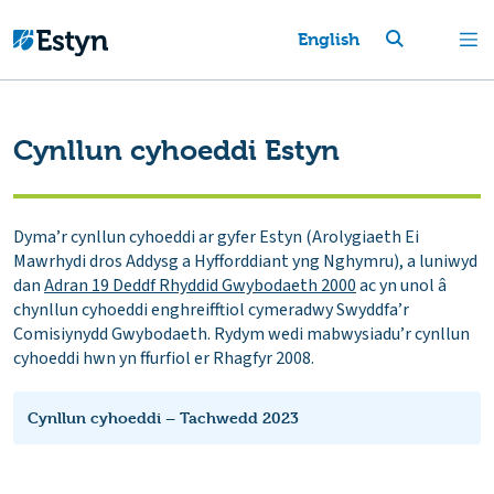
English
Cynllun cyhoeddi Estyn
Dyma’r cynllun cyhoeddi ar gyfer Estyn (Arolygiaeth Ei
Mawrhydi dros Addysg a Hyfforddiant yng Nghymru), a luniwyd
dan
Adran 19 Deddf Rhyddid Gwybodaeth 2000
ac yn unol â
chynllun cyhoeddi enghreifftiol cymeradwy Swyddfa’r
Comisiynydd Gwybodaeth. Rydym wedi mabwysiadu’r cynllun
cyhoeddi hwn yn ffurfiol er Rhagfyr 2008.
Cynllun cyhoeddi – Tachwedd 2023