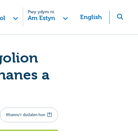
Pwy ydym ni
English
ol
Am Estyn
golion
hanes a
Rhannu'r dudalen hon