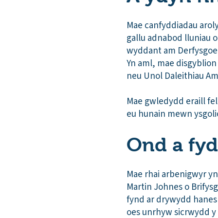
Mae canfyddiadau arol
gallu adnabod lluniau 
wyddant am Derfysgoed
Yn aml, mae disgyblio
neu Unol Daleithiau Am
Mae gwledydd eraill fe
eu hunain mewn ysgoli
Ond a fyd
Mae rhai arbenigwyr yn 
Martin Johnes o Brifysg
fynd ar drywydd hanes 
oes unrhyw sicrwydd y