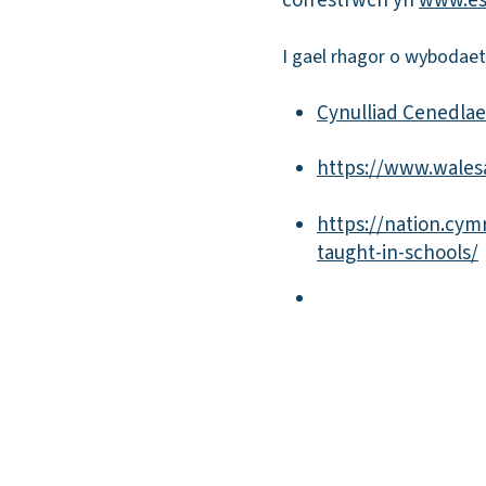
cofrestrwch yn
www.est
I gael rhagor o wybodae
Cynulliad Cenedlae
https://www.walesa
https://nation.cym
taught-in-schools/