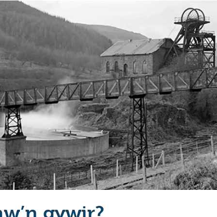
hw’n gywir?