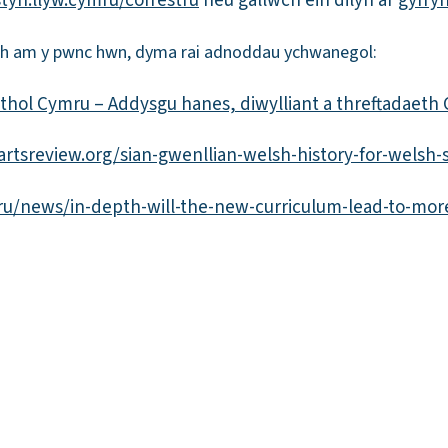
yn.llyw.cymru/cofrestru
neu gallwch ein dilyn ar
gyfry
th am y pwnc hwn, dyma rai adnoddau ychwanegol:
thol Cymru – Addysgu hanes, diwylliant a threftadaeth
rtsreview.org/sian-gwenllian-welsh-history-for-welsh-
ru/news/in-depth-will-the-new-curriculum-lead-to-mor