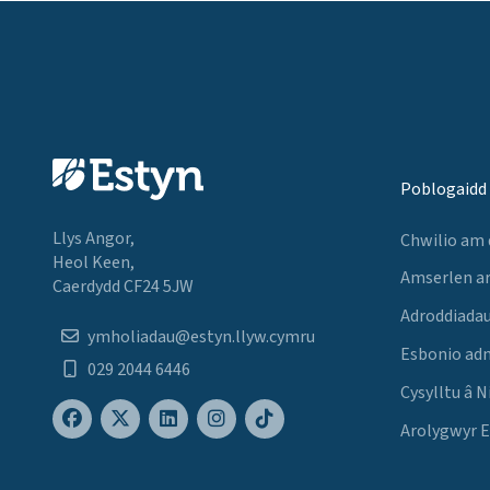
Poblogaidd
Llys Angor,
Chwilio am
Heol Keen,
Amserlen a
Caerdydd CF24 5JW
Adroddiadau
ymholiadau@estyn.llyw.cymru
Esbonio ad
029 2044 6446
Cysylltu â N
Arolygwyr 