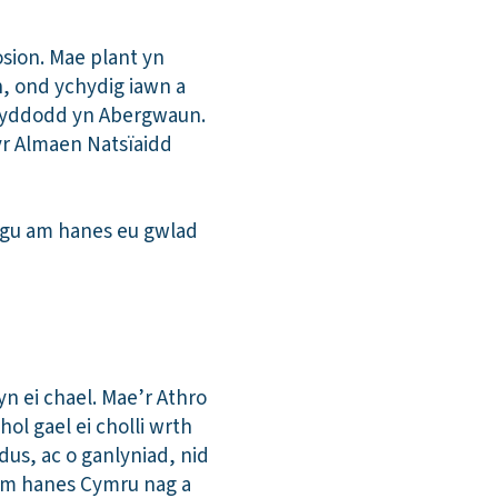
sion. Mae plant yn
, ond ychydig iawn a
gwyddodd yn Abergwaun.
yr Almaen Natsïaidd
ysgu am hanes eu gwlad
n ei chael. Mae’r Athro
ol gael ei cholli wrth
us, ac o ganlyniad, nid
am hanes Cymru nag a