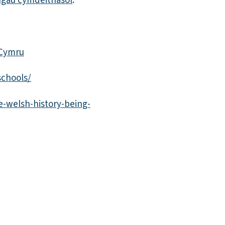
ngau cymdeithasol
.
 Cymru
schools/
e-welsh-history-being-