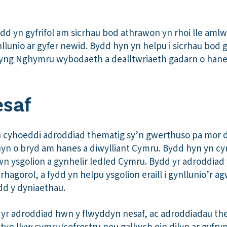
fydd yn gyfrifol am sicrhau bod athrawon yn rhoi lle am
llunio ar gyfer newid. Bydd hyn yn helpu i sicrhau bod
 yng Nghymru wybodaeth a dealltwriaeth gadarn o hanes
au nesaf
n cyhoeddi adroddiad thematig sy’n gwerthuso pa mor d
hyn o bryd am hanes a diwylliant Cymru. Bydd hyn yn cy
n ysgolion a gynhelir ledled Cymru. Bydd yr adroddia
 rhagorol, a fydd yn helpu ysgolion eraill i gynllunio’r 
dd y dyniaethau.
 yr adroddiad hwn y flwyddyn nesaf, ac adroddiadau them