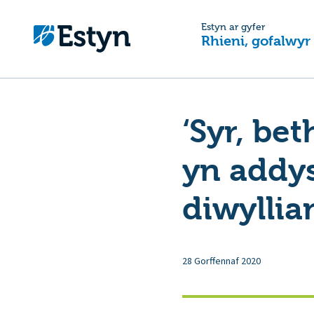
Estyn ar gyfer
Rhieni, gofalwyr
‘Syr, be
yn addy
diwylli
28 Gorffennaf 2020