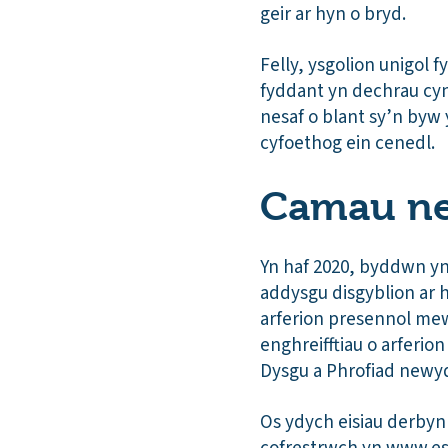
geir ar hyn o bryd.
Felly, ysgolion unigol 
fyddant yn dechrau cyn
nesaf o blant sy’n byw
cyfoethog ein cenedl.
Cam
Yn haf 2020, byddwn y
addysgu disgyblion ar 
arferion presennol mew
enghreifftiau o arferion
Dysgu a Phrofiad newy
Os ydych eisiau derbyn