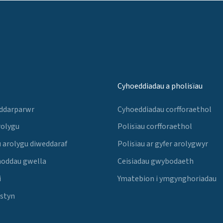
Cyhoeddiadau a pholisïau
 ddarparwr
Cyhoeddiadau corfforaethol
rolygu
Polisïau corfforaethol
 arolygu diweddaraf
Polisïau ar gyfer arolygwyr
noddau gwella
Ceisiadau gwybodaeth
i
Ymatebion i ymgynghoriadau
Estyn