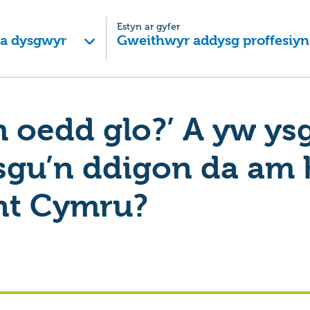
Estyn ar gyfer
 a dysgwyr
Gweithwyr addysg proffesiyn
th oedd glo?’ A yw ys
sgu’n ddigon da am 
ant Cymru?