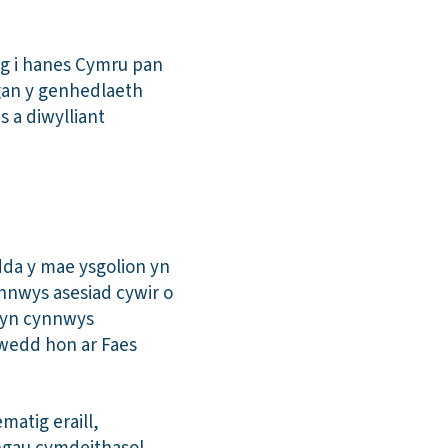
lwg i hanes Cymru pan
 gan y genhedlaeth
 a diwylliant
da y mae ysgolion yn
nnwys asesiad cywir o
d yn cynnwys
agwedd hon ar Faes
atig eraill,