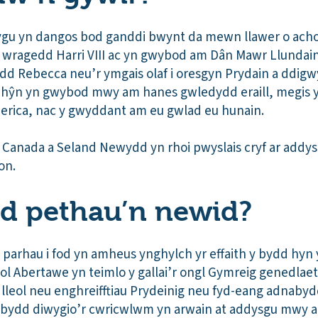
ygu yn dangos bod ganddi bwynt da mewn llawer o acho
o wragedd Harri VIII ac yn gwybod am Dân Mawr Llundain
d Rebecca neu’r ymgais olaf i oresgyn Prydain a ddi
n hŷn yn gwybod mwy am hanes gwledydd eraill, megis 
erica, nac y gwyddant am eu gwlad eu hunain.
l Canada a Seland Newydd yn rhoi pwyslais cryf ar add
on.
d pethau’n newid?
parhau i fod yn amheus ynghylch yr effaith y bydd hyn y
ol Abertawe yn teimlo y gallai’r ongl Gymreig genedlaeth
lleol neu enghreifftiau Prydeinig neu fyd-eang adnabydd
 bydd diwygio’r cwricwlwm yn arwain at addysgu mwy 