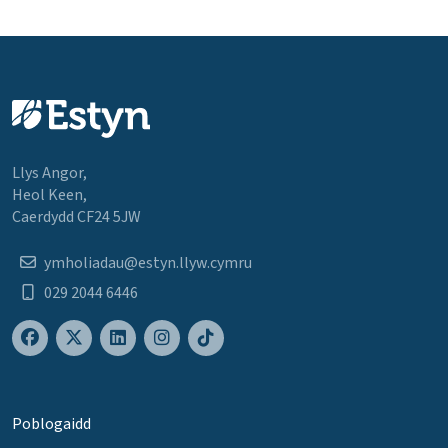
Llys Angor,
Heol Keen,
Caerdydd CF24 5JW
ymholiadau@estyn.llyw.cymru
029 2044 6446
Poblogaidd