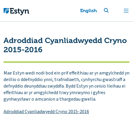
English
Adroddiad Cyanliadwyedd Cryno
2015-2016
Mae Estyn wedi nodi bod ein prif effeithiau ar yr amgylchedd yn
deillio o ddefnyddio ynni, trafnidiaeth, cynhyrchu gwastraff a
defnyddio deunyddiau swyddfa. Bydd Estyn yn ceisio lleihau ei
effeithiau ar yr amgylchedd trwy ymrwymo i gyfres
gynhwysfawr o amcanion a thargedau gwella.
Adroddiad Cyanliadwyedd Cryno 2015-2016