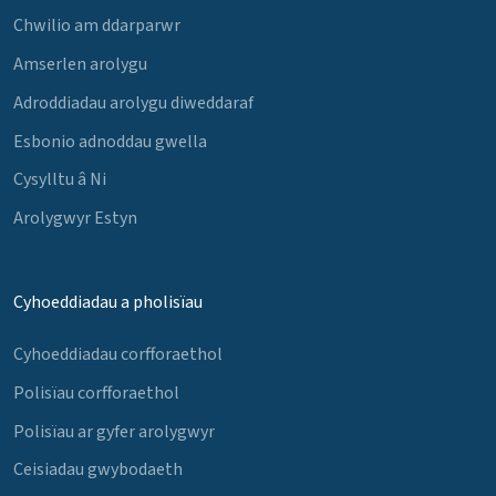
Chwilio am ddarparwr
Amserlen arolygu
Adroddiadau arolygu diweddaraf
Esbonio adnoddau gwella
Cysylltu â Ni
Arolygwyr Estyn
Cyhoeddiadau a pholisïau
Cyhoeddiadau corfforaethol
Polisïau corfforaethol
Polisïau ar gyfer arolygwyr
Ceisiadau gwybodaeth