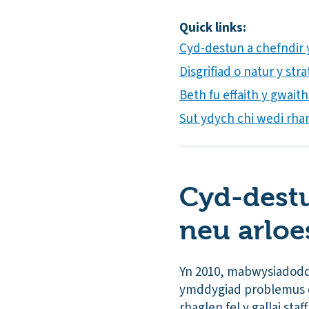
Quick links:
Cyd-destun a chefndir yr
Disgrifiad o natur y st
Beth fu effaith y gwai
Sut ydych chi wedi rha
Cyd-destun
neu arloe
Yn 2010, mabwysiadodd 
ymddygiad problemus di
rhaglen fel y gallai sta