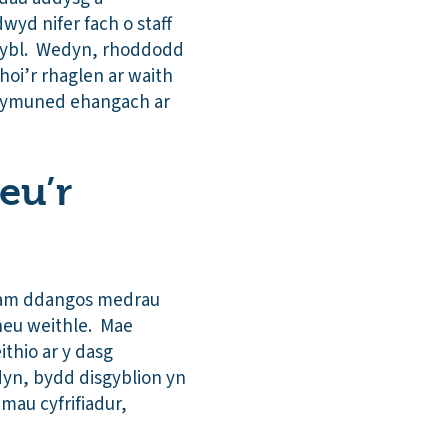
yd nifer fach o staff
sgybl. Wedyn, rhoddodd
hoi’r rhaglen ar waith
 gymuned ehangach ar
eu’r
n am ddangos medrau
 neu weithle. Mae
thio ar y dasg
yn, bydd disgyblion yn
mau cyfrifiadur,