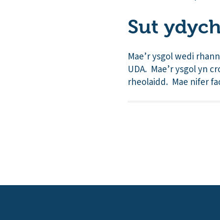
Sut ydych
Mae’r ysgol wedi rhan
UDA. Mae’r ysgol yn cr
rheolaidd. Mae nifer f