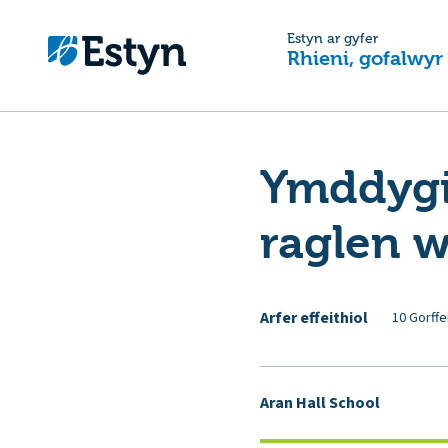
Estyn ar gyfer
Rhieni, gofalwyr
Ymddygi
raglen 
Arfer effeithiol
10 Gorffe
Aran Hall School