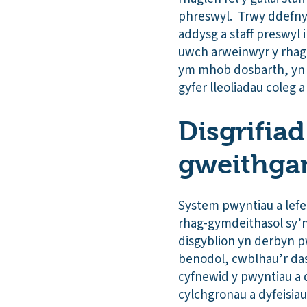
phreswyl. Trwy ddefnyd
addysg a staff preswyl
uwch arweinwyr y rhagle
ym mhob dosbarth, yn 
gyfer lleoliadau coleg a
Disgrifiad
gweithga
System pwyntiau a lef
rhag-gymdeithasol sy’n
disgyblion yn derbyn p
benodol, cwblhau’r da
cyfnewid y pwyntiau a 
cylchgronau a dyfeisia