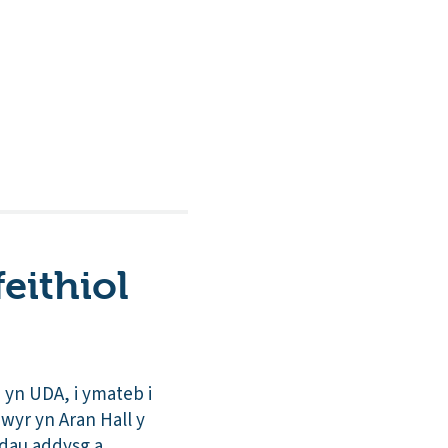
eithiol
 yn UDA, i ymateb i
wyr yn Aran Hall y
iadau addysg a