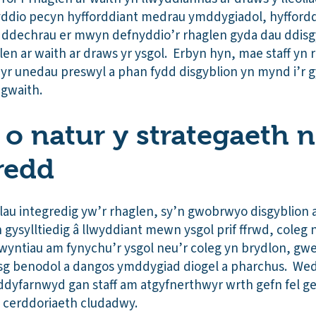
dio pecyn hyfforddiant medrau ymddygiadol, hyfforddw
 i ddechrau er mwyn defnyddio’r rhaglen gyda dau ddi
n ar waith ar draws yr ysgol. Erbyn hyn, mae staff yn r
yr unedau preswyl a phan fydd disgyblion yn mynd i’r
 gwaith.
 o natur y strategaeth n
redd
elau integredig yw’r rhaglen, sy’n gwobrwyo disgyblio
 gysylltiedig â llwyddiant mewn ysgol prif ffrwd, coleg
wyntiau am fynychu’r ysgol neu’r coleg yn brydlon, gwei
sg benodol a dangos ymddygiad diogel a pharchus. Wed
ddyfarnwyd gan staff am atgyfnerthwyr wrth gefn fel ge
u cerddoriaeth cludadwy.