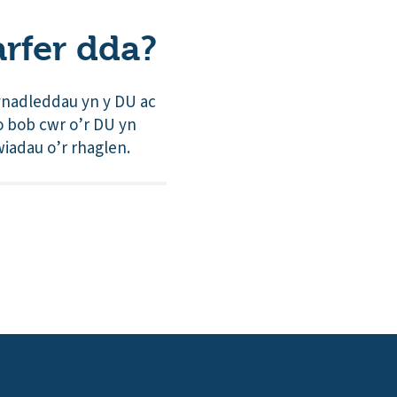
rfer dda?
ynadleddau yn y DU ac
o bob cwr o’r DU yn
iadau o’r rhaglen.