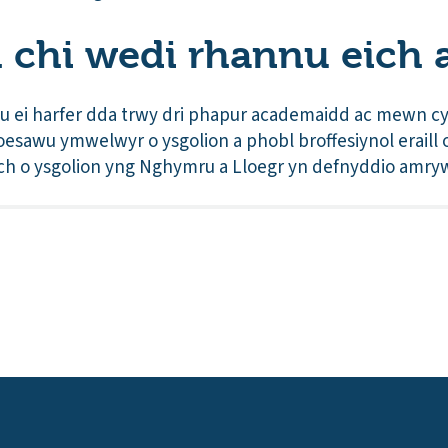
 chi wedi rhannu eich a
nu ei harfer dda trwy dri phapur academaidd ac mewn c
oesawu ymwelwyr o ysgolion a phobl broffesiynol eraill 
ach o ysgolion yng Nghymru a Lloegr yn defnyddio amryw