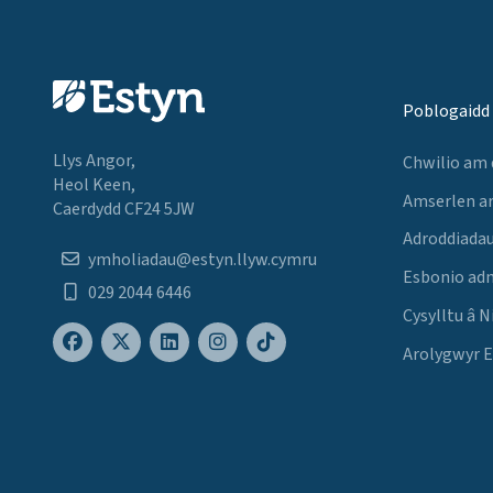
Poblogaidd
Llys Angor,
Chwilio am
Heol Keen,
Amserlen a
Caerdydd CF24 5JW
Adroddiadau
ymholiadau@estyn.llyw.cymru
Esbonio ad
029 2044 6446
Cysylltu â N
Arolygwyr 