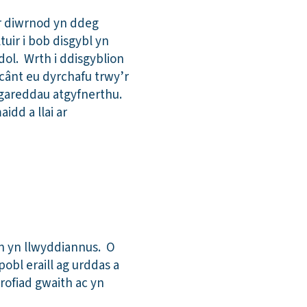
r diwrnod yn ddeg
uir i bob disgybl yn
ol. Wrth i ddisgyblion
ânt eu dyrchafu trwy’r
hgareddau atgyfnerthu.
idd a llai ar
in yn llwyddiannus. O
obl eraill ag urddas a
rofiad gwaith ac yn