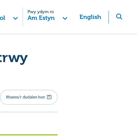
Pwy ydym ni
English
ol
Am Estyn
trwy
Rhannu'r dudalen hon