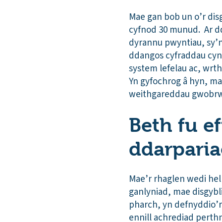
Mae gan bob un o’r di
cyfnod 30 munud. Ar dd
dyrannu pwyntiau, sy’n
ddangos cyfraddau cyn
system lefelau ac, wrt
Yn gyfochrog â hyn, mae
weithgareddau gwobrw
Beth fu e
ddarparia
Mae’r rhaglen wedi hel
ganlyniad, mae disgybli
pharch, yn defnyddio’r
ennill achrediad perth