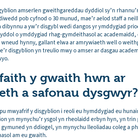
sgyblion amserlen gweithgareddau dyddiol sy’n rhannu’
iwedd pob cyfnod o 30 munud, mae’r aelod staff a neillt
 dibynnu a yw’r disgybl wedi dangos yr ymddygiad priod
yddol o ymddygiad rhag-gymdeithasol ac academaidd, c
h wneud hynny, gallant elwa ar amrywiaeth well o weit
’r disgyblion yn treulio mwy o amser ar dasgau academa
yo.
ffaith y gwaith hwn ar
eth a safonau dysgwyr?
pu mwyafrif y disgyblion i reoli eu hymddygiad eu huna
on yn mynychu’r ysgol yn rheolaidd erbyn hyn, yn trin p
 gymuned yn ddiogel, yn mynychu lleoliadau coleg a ph
nasol am eu gwaith.