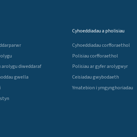
Cyhoeddiadau a pholisïau
 ddarparwr
Cyhoeddiadau corfforaethol
rolygu
Polisïau corfforaethol
 arolygu diweddaraf
Polisïau ar gyfer arolygwyr
noddau gwella
Ceisiadau gwybodaeth
i
Ymatebion i ymgynghoriadau
Estyn