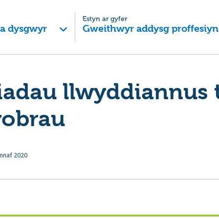
Estyn ar gyfer
 a dysgwyr
Gweithwyr addysg proffesiyn
adau llwyddiannus 
wobrau
nnaf 2020