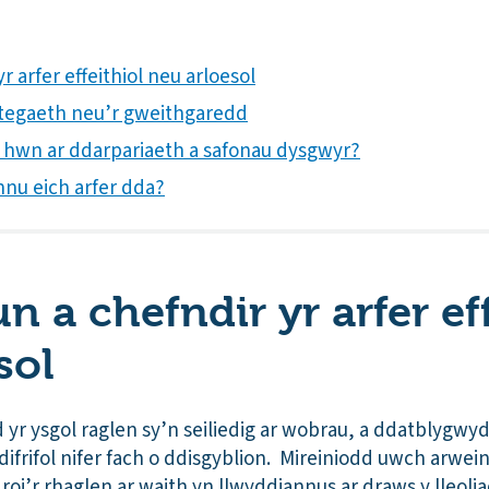
 arfer effeithiol neu arloesol
rategaeth neu’r gweithgaredd
th hwn ar ddarpariaeth a safonau dysgwyr?
nnu eich arfer dda?
 a chefndir yr arfer eff
sol
yr ysgol raglen sy’n seiliedig ar wobrau, a ddatblygwyd
frifol nifer fach o ddisgyblion. Mireiniodd uwch arwein
ff roi’r rhaglen ar waith yn llwyddiannus ar draws y lleol