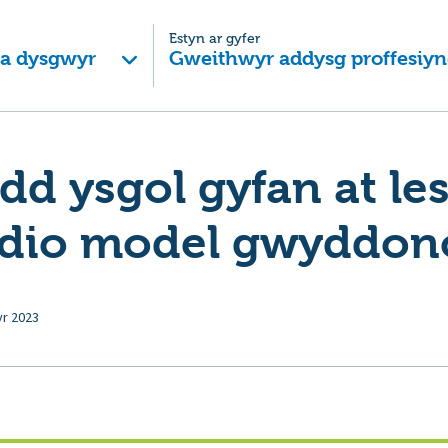
Estyn ar gyfer
 a dysgwyr
Gweithwyr addysg proffesiyn
d ysgol gyfan at le
dio model gwyddon
yr 2023