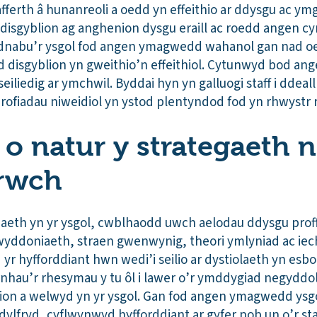
afferth â hunanreoli a oedd yn effeithio ar ddysgu ac ym
disgyblion ag anghenion dysgu eraill ac roedd angen c
Cydnabu’r ysgol fod angen ymagwedd wahanol gan nad o
ad disgyblion yn gweithio’n effeithiol. Cytunwyd bod 
seiliedig ar ymchwil. Byddai hyn yn galluogi staff i ddea
phrofiadau niweidiol yn ystod plentyndod fod yn rhwystr
 o natur y strategaeth n
arwch
iaeth yn yr ysgol, cwblhaodd uwch aelodau ddysgu proff
yddoniaeth, straen gwenwynig, theori ymlyniad ac iec
 yr hyfforddiant hwn wedi’i seilio ar dystiolaeth yn esbo
hau’r rhesymau y tu ôl i lawer o’r ymddygiad negyddol
on a welwyd yn yr ysgol. Gan fod angen ymagwedd ysgol
ryd, cyflwynwyd hyfforddiant ar gyfer pob un o’r sta