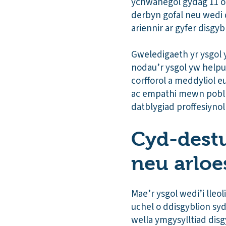
ychwanegol gydag 11 o 
derbyn gofal neu wedi 
ariennir ar gyfer disgy
Gweledigaeth yr ysgol y
nodau’r ysgol yw helpu 
corfforol a meddyliol 
ac empathi mewn pobl if
datblygiad proffesiyno
Cyd-destun
neu arloe
Mae’r ysgol wedi’i lle
uchel o ddisgyblion syd
wella ymgysylltiad dis