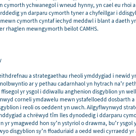
n cymorth ychwanegol i wneud hynny, yn cael eu rhoi ar 
ddedig yn darparu cymorth tyner a chyfeillgar i ddisgyb
 mewn cymorth cyntaf iechyd meddwl i blant a daeth yr
yfer rhaglen mewngymorth beilot CAMHS.
ithdrefnau a strategaethau rheoli ymddygiad i newid y
anolbwyntio ar y pethau cadarnhaol yn hytrach na’r pet
segol yr ysgol i ddiwallu anghenion disgyblion yn well 
nwyd corneli ymdawelu mewn ystafelloedd dosbarth a
sgyblion i reoli os oeddent yn uwch. Ailgyflwynwyd str
hymddygiad a chrëwyd tîm lles dynodedig i ddarparu cym
lyn yr ymagwedd hon sy’n ystyriol o drawma, bu’r ysgol 
hwyo disgyblion sy’n ffoaduriaid a oedd wedi cyrraedd yr