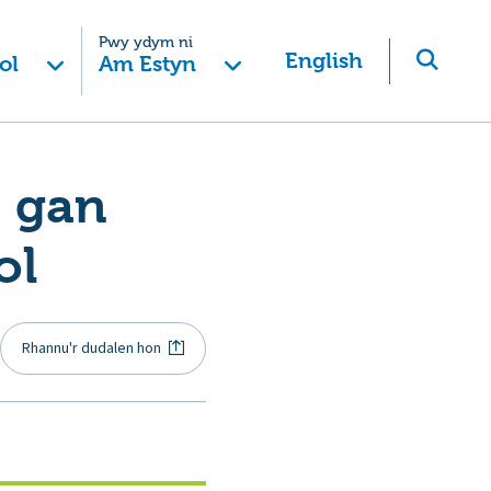
Pwy ydym ni
English
ol
Am Estyn
s gan
ol
Rhannu'r dudalen hon