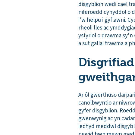
disgyblion wedi cael tr
niferoedd cynyddol o d
i’w helpu i gyflawni. 
rheoli lles ac ymddygi
ystyriol o drawma sy’n 
a sut gallai trawma a 
Disgrifiad
gweithg
Ar ôl gwerthuso darpar
canolbwyntio ar niwrow
gyfer disgyblion. Roedd
gwenwynig ac yn cadarn
iechyd meddwl disgybli
newid hwn mewn meddylf