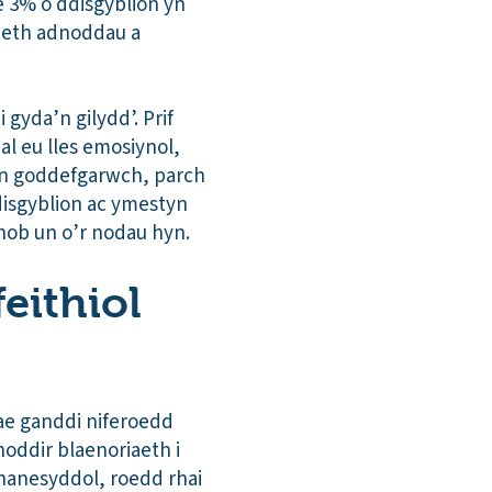
e 3% o ddisgyblion yn
iaeth adnoddau a
gyda’n gilydd’. Prif
al eu lles emosiynol,
rin goddefgarwch, parch
 disgyblion ac ymestyn
phob un o’r nodau hyn.
eithiol
ae ganddi niferoedd
hoddir blaenoriaeth i
 hanesyddol, roedd rhai