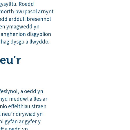
gysylltu. Roedd
ymorth pwrpasol arnynt
edd arddull bresennol
angen ymagwedd yn
ll anghenion disgyblion
 rhag dysgu a llwyddo.
eu’r
esiynol, a oedd yn
hyd meddwl a lles ar
nio effeithiau straen
 neu’r dirywiad yn
 gyfan ar gyfer y
ff a oedd yn