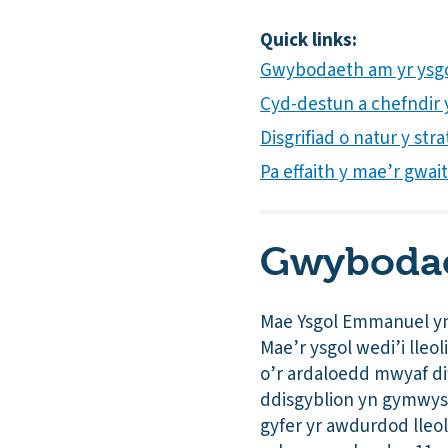
Quick links:
Gwybodaeth am yr ys
Cyd-destun a chefndir yr
Disgrifiad o natur y s
Pa effaith y mae’r gwai
Gwybodae
Mae Ysgol Emmanuel yn
Mae’r ysgol wedi’i lle
o’r ardaloedd mwyaf di
ddisgyblion yn gymwys 
gyfer yr awdurdod lleol