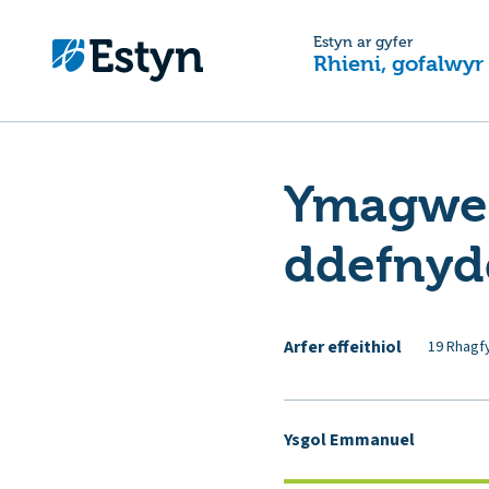
Estyn ar gyfer
Rhieni, gofalwyr
Ymagwed
ddefnyd
Arfer effeithiol
19 Rhagf
Ysgol Emmanuel