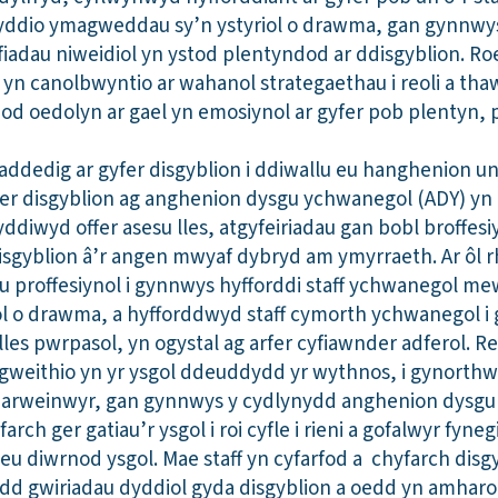
yddio ymagweddau sy’n ystyriol o drawma, gan gynnwys
ofiadau niweidiol yn ystod plentyndod ar ddisgyblion. R
yn canolbwyntio ar wahanol strategaethau i reoli a tha
d oedolyn ar gael yn emosiynol ar gyfer pob plentyn,
dedig ar gyfer disgyblion i ddiwallu eu hanghenion un
r disgyblion ag anghenion dysgu ychwanegol (ADY) yn 
ddiwyd offer asesu lles, atgyfeiriadau gan bobl broffesi
 disgyblion â’r angen mwyaf dybryd am ymyrraeth. Ar ôl
u proffesiynol i gynnwys hyfforddi staff ychwanegol
ol o drawma, a hyfforddwyd staff cymorth ychwanegol i
les pwrpasol, yn ogystal ag arfer cyfiawnder adferol. 
weithio yn yr ysgol ddeuddydd yr wythnos, i gynorthw
arweinwyr, gan gynnwys y cydlynydd anghenion dysgu
yfarch ger gatiau’r ysgol i roi cyfle i rieni a gofalwyr fy
eu diwrnod ysgol. Mae staff yn cyfarfod a chyfarch disg
dd gwiriadau dyddiol gyda disgyblion a oedd yn amharod