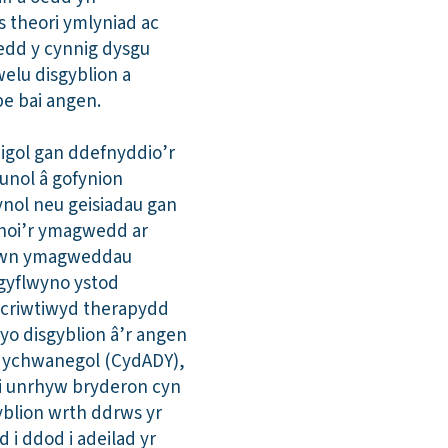
 theori ymlyniad ac
oedd y cynnig dysgu
welu disgyblion a
 pe bai angen.
igol gan ddefnyddio’r
unol â gofynion
ynol neu geisiadau gan
 rhoi’r ymagwedd ar
 mewn ymagweddau
 gyflwyno ystod
Recriwtiwyd therapydd
yo disgyblion â’r angen
 ychwanegol (CydADY),
negi unrhyw bryderon cyn
yblion wrth ddrws yr
 i ddod i adeilad yr