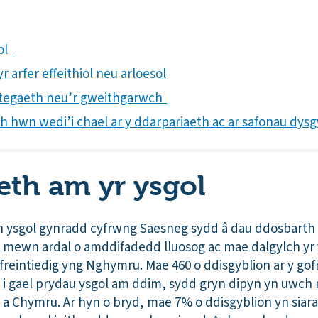
gol
 arfer effeithiol neu arloesol
trategaeth neu’r gweithgarwch
th hwn wedi’i chael ar y ddarpariaeth ac ar safonau dys
th am yr ysgol
 ysgol gynradd cyfrwng Saesneg sydd â dau ddosbarth 
oli mewn ardal o amddifadedd lluosog ac mae dalgylch y
freintiedig yng Nghymru. Mae 460 o ddisgyblion ar y gof
i gael prydau ysgol am ddim, sydd gryn dipyn yn uwch n
 a Chymru. Ar hyn o bryd, mae 7% o ddisgyblion yn siara