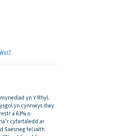
gwyr?
mynediad yn Y Rhyl.
r ysgol yn cynnwys dwy
restr a 63% o
a’r cyfartaledd ar
d Saesneg fel iaith