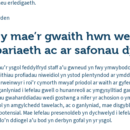
 neu erledigaeth.
h y mae’r gwaith hwn we
pariaeth ac ar safonau 
r ysgol feddylfryd staff a’u gwneud yn fwy ymwybodo
thiau profiadau niweidiol yn ystod plentyndod ar ymddy
weinwyr i roi’r cymorth mwyaf priodol ar waith ar gyfer
anlyniad i lefelau gwell o hunanreoli ac ymgysylltiad ga
au gwaharddiadau wedi gostwng a nifer yr achosion o 
gol yn amgylchedd tawelach, ac o ganlyniad, mae disgybl
 potensial. Mae lefelau presenoldeb yn dychwelyd i lefe
lo’n ddiogel a’u bod yn derbyn gofal yn yr ysgol.