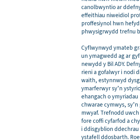
canolbwyntio ar ddefn
effeithiau niweidiol pr
proffesiynol hwn hefyd 
phwysigrwydd trefnu bo
Cyflwynwyd ymateb grad
un ymagwedd ag ar gyfe
newydd y Bil ADY. Defny
rieni a gofalwyr i nodi
waith, estynnwyd dysg
ymarferwyr sy’n ystyri
ehangach o ymyriadau l
chwarae cymwys, sy’n g
mwyaf. Trefnodd uwch 
fore coffi cyfarfod a ch
i ddisgyblion ddechrau 
ystafell ddosbarth. Roe