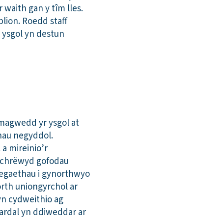
waith gan y tîm lles.
lion. Roedd staff
 ysgol yn destun
magwedd yr ysgol at
hau negyddol.
a mireinio’r
 chrëwyd gofodau
ategaethau i gynorthwyo
orth uniongyrchol ar
yn cydweithio ag
 ardal yn ddiweddar ar