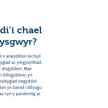
di’i chael
dysgwyr?
l o arwyddion iechyd
giad ac ymgysylltiad.
 disgyblion. Mae
n ddisgyblion; yn
ymddygiad negyddol
ion yn barod i ddysgu
lau cyn y pandemig ac