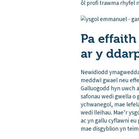
ôl profi trawma rhyfel
Pa effait
ar y ddar
Newidiodd ymagweddau’
meddwl gwael neu effei
Galluogodd hyn uwch ar
safonau wedi gwella o g
ychwanegol, mae lefel
wedi lleihau. Mae’r ys
ac yn gallu cyflawni eu
mae disgyblion yn teim