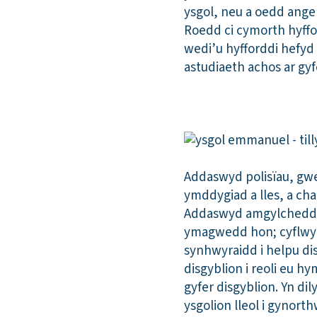
ysgol, neu a oedd ange
Roedd ci cymorth hyffor
wedi’u hyfforddi hefyd
astudiaeth achos ar g
Addaswyd polisïau, gwe
ymddygiad a lles, a ch
Addaswyd amgylchedd ffi
ymagwedd hon; cyflwy
synhwyraidd i helpu di
disgyblion i reoli eu 
gyfer disgyblion. Yn di
ysgolion lleol i gynort