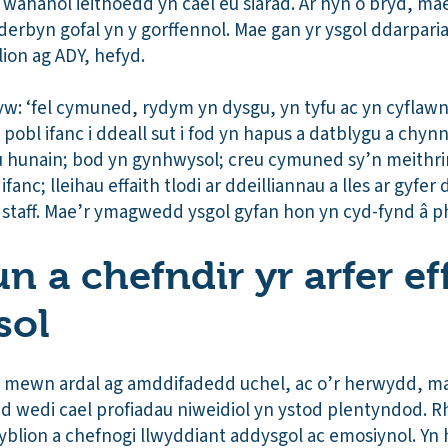
wahanol ieithoedd yn cael eu siarad. Ar hyn o bryd, ma
derbyn gofal yn y gorffennol. Mae gan yr ysgol ddarpar
blion ag ADY, hefyd.
w: ‘fel cymuned, rydym yn dysgu, yn tyfu ac yn cyflawni 
pobl ifanc i ddeall sut i fod yn hapus a datblygu a chynn
eu hunain; bod yn gynhwysol; creu cymuned sy’n meith
anc; lleihau effaith tlodi ar ddeilliannau a lles ar gyfer
l staff. Mae’r ymagwedd ysgol gyfan hon yn cyd-fynd â 
 a chefndir yr arfer eff
sol
oli mewn ardal ag amddifadedd uchel, ac o’r herwydd, m
d wedi cael profiadau niweidiol yn ystod plentyndod. R
gyblion a chefnogi llwyddiant addysgol ac emosiynol. Yn